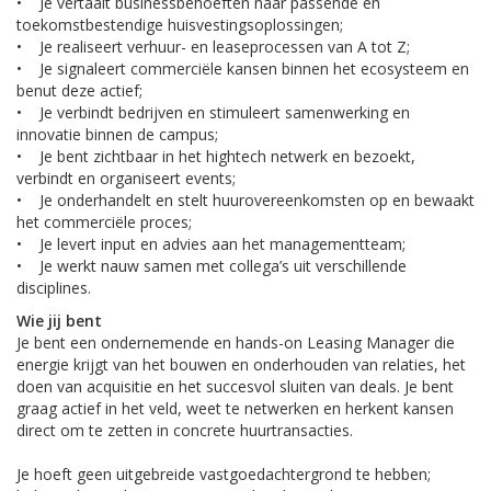
• Je vertaalt businessbehoeften naar passende en
toekomstbestendige huisvestingsoplossingen;
• Je realiseert verhuur- en leaseprocessen van A tot Z;
• Je signaleert commerciële kansen binnen het ecosysteem en
benut deze actief;
• Je verbindt bedrijven en stimuleert samenwerking en
innovatie binnen de campus;
• Je bent zichtbaar in het hightech netwerk en bezoekt,
verbindt en organiseert events;
• Je onderhandelt en stelt huurovereenkomsten op en bewaakt
het commerciële proces;
• Je levert input en advies aan het managementteam;
• Je werkt nauw samen met collega’s uit verschillende
disciplines.
Wie jij bent
Je bent een ondernemende en hands-on Leasing Manager die
energie krijgt van het bouwen en onderhouden van relaties, het
doen van acquisitie en het succesvol sluiten van deals. Je bent
graag actief in het veld, weet te netwerken en herkent kansen
direct om te zetten in concrete huurtransacties.
Je hoeft geen uitgebreide vastgoedachtergrond te hebben;