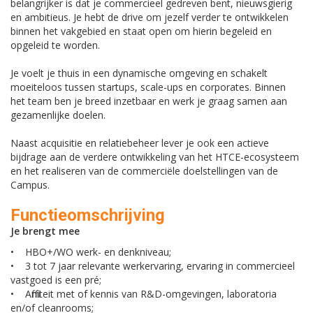
belangrijker is dat je commercieel gedreven bent, nieuwsgierig
en ambitieus. Je hebt de drive om jezelf verder te ontwikkelen
binnen het vakgebied en staat open om hierin begeleid en
opgeleid te worden.
Je voelt je thuis in een dynamische omgeving en schakelt
moeiteloos tussen startups, scale-ups en corporates. Binnen
het team ben je breed inzetbaar en werk je graag samen aan
gezamenlijke doelen.
Naast acquisitie en relatiebeheer lever je ook een actieve
bijdrage aan de verdere ontwikkeling van het HTCE-ecosysteem
en het realiseren van de commerciële doelstellingen van de
Campus.
Functieomschrijving
Je brengt mee
• HBO+/WO werk- en denkniveau;
• 3 tot 7 jaar relevante werkervaring, ervaring in commercieel
vastgoed is een pré;
• Affiniteit met of kennis van R&D-omgevingen, laboratoria
en/of cleanrooms;