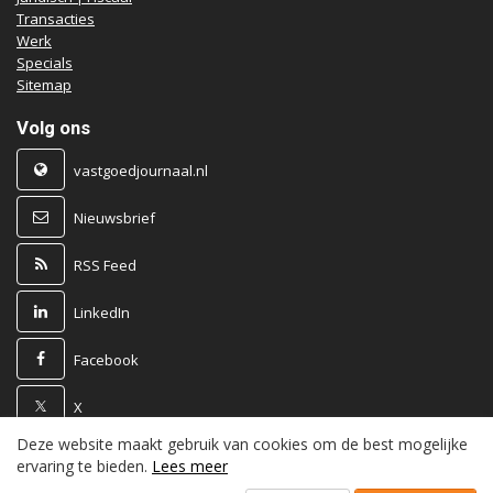
Transacties
Werk
Specials
Sitemap
Volg ons
vastgoedjournaal.nl
Nieuwsbrief
RSS Feed
LinkedIn
Facebook
X
Deze website maakt gebruik van cookies om de best mogelijke
Powered by
ervaring te bieden.
Lees meer