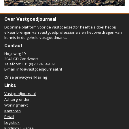
Over Vastgoedjournaal
Dit online platform voor de vastgoedsector heeft als doel het bij
elkaar brengen van vastgoedprofessionals en het overdragen van
kennis in de gehele vastgoedmarkt.
Contact
Hogeweg 19
2042 GD Zandvoort
Telefoon: +31 (0) 23 743 49 09
E-mail:
info@vastgoedjournaal.nl
Onze privacyverklaring
Links
Vastgoedjournaal
Achtergronden
Woningmarkt
Kantoren
Retail
Logistiek
Juridisch | Fiscaal