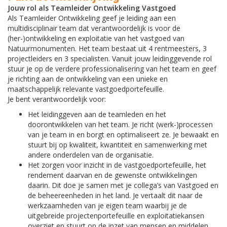
Jouw rol als Teamleider Ontwikkeling Vastgoed
Als Teamleider Ontwikkeling geef je leiding aan een
multidisciplinair team dat verantwoordelijk is voor de
(her-)ontwikkeling en exploitatie van het vastgoed van
Natuurmonumenten. Het team bestaat uit 4 rentmeesters, 3
projectleiders en 3 specialisten. Vanuit jouw leidinggevende rol
stuur je op de verdere professionalisering van het team en geef
je richting aan de ontwikkeling van een unieke en
maatschappelijk relevante vastgoedportefeuille.
Je bent verantwoordelijk voor:
Het leidinggeven aan de teamleden en het
doorontwikkelen van het team. Je richt (werk-)processen
van je team in en borgt en optimaliseert ze. Je bewaakt en
stuurt bij op kwaliteit, kwantiteit en samenwerking met
andere onderdelen van de organisatie.
Het zorgen voor inzicht in de vastgoedportefeuille, het
rendement daarvan en de gewenste ontwikkelingen
daarin. Dit doe je samen met je collega’s van Vastgoed en
de beheereenheden in het land. Je vertaalt dit naar de
werkzaamheden van je eigen team waarbij je de
uitgebreide projectenportefeuille en exploitatiekansen
overziet en stuurt op de inzet van mensen en middelen.