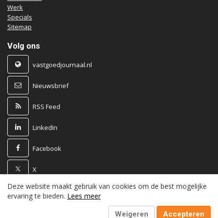
Werk
Specials
Sitemap
Volg ons
vastgoedjournaal.nl
Nieuwsbrief
RSS Feed
LinkedIn
Facebook
X
Deze website maakt gebruik van cookies om de best mogelijke
Powered by
ervaring te bieden.
Lees meer
Weigeren
Accepteren