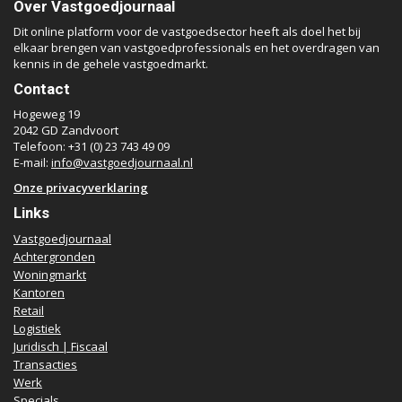
Over Vastgoedjournaal
Dit online platform voor de vastgoedsector heeft als doel het bij
elkaar brengen van vastgoedprofessionals en het overdragen van
kennis in de gehele vastgoedmarkt.
Contact
Hogeweg 19
2042 GD Zandvoort
Telefoon: +31 (0) 23 743 49 09
E-mail:
info@vastgoedjournaal.nl
Onze privacyverklaring
Links
Vastgoedjournaal
Achtergronden
Woningmarkt
Kantoren
Retail
Logistiek
Juridisch | Fiscaal
Transacties
Werk
Specials