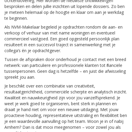
ochtendoverleg. Hier worden de nieuwste ontwikkelingen
besproken en delen jullie inzichten uit lopende dossiers. Zo ben
je meteen helemaal op de hoogte en klaar om aan je werkdag
te beginnen.
Als NVM-Makelaar begeleid je opdrachten rondom de aan- en
verkoop of verhuur van met name woningen en eventueel
commercieel vastgoed. Een goed opgesteld persoonlijk plan
resulteert in een succesvol traject in samenwerking met je
collega’s én je opdrachtgever.
Tussen de afspraken door onderhoud je contact met een breed
netwerk: van particuliere en professionele klanten tot financiële
tussenpersonen. Geen dag is hetzelfde – en juist die afwisseling
spreekt jou aan.
Je beschikt over een combinatie van creativiteit,
resultaatgerichtheid, commerciële scherpte en analytisch inzicht.
Kwaliteit en nauwkeurigheid zijn voor jou vanzelfsprekend. Je
weet je werk goed te organiseren, bent sterk in plannen en
draait je hand niet om voor een nieuwe uitdaging. Met jouw
proactieve houding, representatieve uitstraling en flexibiliteit ben
je een waardevolle aanvulling op het team. Woon je in of nabij
Arnhem? Dan is dat mooi meegenomen – voor zowel jou als