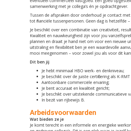
eventueel commercieel vastgoed. Een goed opgesteld p
samenwerking met je collega’s én je opdrachtgever.
Tussen de afspraken door onderhoud je contact met e
tot financiële tussenpersonen. Geen dag is hetzelfde – 
Je beschikt over een combinatie van creativiteit, resu
Kwaliteit en nauwkeurigheid zijn voor jou vanzelfspre
plannen en draait je hand niet om voor een nieuwe u
uitstraling en flexibiliteit ben je een waardevolle aa
mooi meegenomen – voor zowel jou als voor dit kan
Dit ben jij
Je hebt minimaal HBO werk- en denkniveau;
Je beschikt over de juiste certificering als K-RM
Aantoonbare commerciële ervaring;
Je bent accuraat en kwaliteit gericht;
Je beschikt over uitstekende communicatieve va
In bezit van rijbewijs B.
Arbeidsvoorwaarden
Wat bieden ze je
Je komt terecht in een informele en energieke werk
en gedreven collega’s. Dit is een plek waar je jezelf k