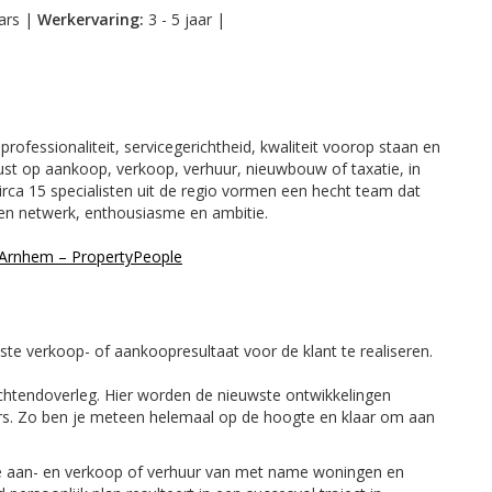
ars |
Werkervaring:
3 - 5 jaar |
rofessionaliteit, servicegerichtheid, kwaliteit voorop staan en
st op aankoop, verkoop, verhuur, nieuwbouw of taxatie, in
irca 15 specialisten uit de regio vormen een hecht team dat
igen netwerk, enthousiasme en ambitie.
Arnhem – PropertyPeople
te verkoop- of aankoopresultaat voor de klant te realiseren.
ochtendoverleg. Hier worden de nieuwste ontwikkelingen
iers. Zo ben je meteen helemaal op de hoogte en klaar om aan
e aan- en verkoop of verhuur van met name woningen en