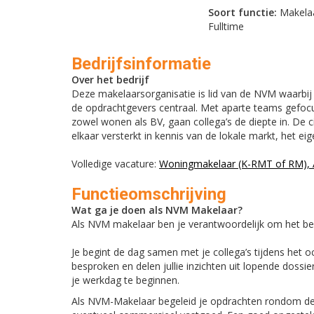
Soort functie:
Makela
Fulltime
Bedrijfsinformatie
Over het bedrijf
Deze makelaarsorganisatie is lid van de NVM waarbij p
de opdrachtgevers centraal. Met aparte teams gefocu
zowel wonen als BV, gaan collega’s de diepte in. De c
elkaar versterkt in kennis van de lokale markt, het e
Volledige vacature:
Woningmakelaar (K-RMT of RM), 
Functieomschrijving
Wat ga je doen als NVM Makelaar?
Als NVM makelaar ben je verantwoordelijk om het bes
Je begint de dag samen met je collega’s tijdens het 
besproken en delen jullie inzichten uit lopende doss
je werkdag te beginnen.
Als NVM-Makelaar begeleid je opdrachten rondom d