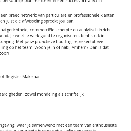
ersoonlijk plan resulteert in een succesvol traject in
en breed netwerk: van particuliere en professionele klanten
en juist die afwisseling spreekt jou aan.
ltaatgerichtheid, commerciële scherpte en analytisch inzicht.
kend. Je weet je werk goed te organiseren, bent sterk in
itdaging. Met jouw proactieve houding, representatieve
nvulling op het team. Woon je in of nabij Arnhem? Dan is dat
toor!
T of Register Makelaar;
ardigheden, zowel mondeling als schriftelijk;
omgeving, waar je samenwerkt met een team van enthousiaste
unt zijn, waar ruimte is voor ontwikkeling en waar je