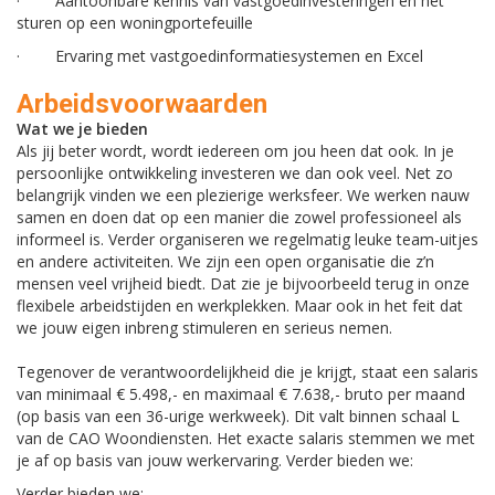
· Aantoonbare kennis van vastgoedinvesteringen en het
sturen op een woningportefeuille
· Ervaring met vastgoedinformatiesystemen en Excel
Arbeidsvoorwaarden
Wat we je bieden
Als jij beter wordt, wordt iedereen om jou heen dat ook. In je
persoonlijke ontwikkeling investeren we dan ook veel. Net zo
belangrijk vinden we een plezierige werksfeer. We werken nauw
samen en doen dat op een manier die zowel professioneel als
informeel is. Verder organiseren we regelmatig leuke team-uitjes
en andere activiteiten. We zijn een open organisatie die z’n
mensen veel vrijheid biedt. Dat zie je bijvoorbeeld terug in onze
flexibele arbeidstijden en werkplekken. Maar ook in het feit dat
we jouw eigen inbreng stimuleren en serieus nemen.
Tegenover de verantwoordelijkheid die je krijgt, staat een salaris
van minimaal € 5.498,- en maximaal € 7.638,- bruto per maand
(op basis van een 36-urige werkweek). Dit valt binnen schaal L
van de CAO Woondiensten. Het exacte salaris stemmen we met
je af op basis van jouw werkervaring. Verder bieden we:
Verder bieden we: