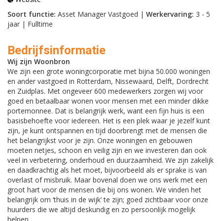
Soort functie:
Asset Manager Vastgoed |
Werkervaring:
3 - 5
jaar | Fulltime
Bedrijfsinformatie
Wij zijn Woonbron
We zijn een grote woningcorporatie met bijna 50.000 woningen
en ander vastgoed in Rotterdam, Nissewaard, Delft, Dordrecht
en Zuidplas. Met ongeveer 600 medewerkers zorgen wij voor
goed en betaalbaar wonen voor mensen met een minder dikke
portemonnee. Dat is belangrijk werk, want een fijn huis is een
basisbehoefte voor iedereen. Het is een plek waar je jezelf kunt
zijn, je kunt ontspannen en tijd doorbrengt met de mensen die
het belangrijkst voor je zijn. Onze woningen en gebouwen
moeten netjes, schoon en veilig zijn en we investeren dan ook
veel in verbetering, onderhoud en duurzaamheid. We zijn zakelijk
en daadkrachtig als het moet, bijvoorbeeld als er sprake is van
overlast of misbruik. Maar bovenal doen we ons werk met een
groot hart voor de mensen die bij ons wonen. We vinden het
belangrijk om ‘thuis in de wijk’ te zijn; goed zichtbaar voor onze
huurders die we altijd deskundig en zo persoonlijk mogelijk
helpen.