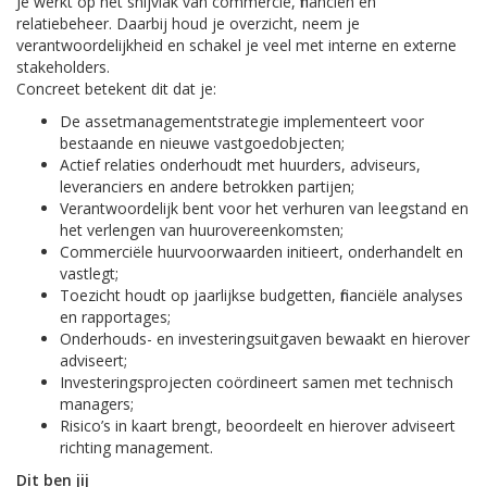
Je werkt op het snijvlak van commercie, financiën en
relatiebeheer. Daarbij houd je overzicht, neem je
verantwoordelijkheid en schakel je veel met interne en externe
stakeholders.
Concreet betekent dit dat je:
De assetmanagementstrategie implementeert voor
bestaande en nieuwe vastgoedobjecten;
Actief relaties onderhoudt met huurders, adviseurs,
leveranciers en andere betrokken partijen;
Verantwoordelijk bent voor het verhuren van leegstand en
het verlengen van huurovereenkomsten;
Commerciële huurvoorwaarden initieert, onderhandelt en
vastlegt;
Toezicht houdt op jaarlijkse budgetten, financiële analyses
en rapportages;
Onderhouds- en investeringsuitgaven bewaakt en hierover
adviseert;
Investeringsprojecten coördineert samen met technisch
managers;
Risico’s in kaart brengt, beoordeelt en hierover adviseert
richting management.
Dit ben jij