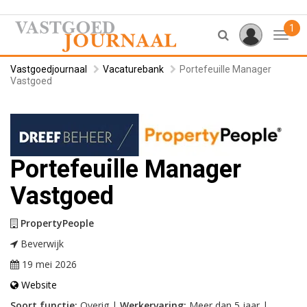
1
Toggl
Vastgoedjournaal
Vacaturebank
Portefeuille Manager
Vastgoed
Portefeuille Manager
Vastgoed
PropertyPeople
Beverwijk
19 mei 2026
Website
Soort functie:
Overig |
Werkervaring:
Meer dan 5 jaar |