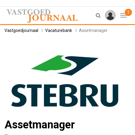
1
Toggl
Vastgoedjournaal
Vacaturebank
Assetmanager
Assetmanager