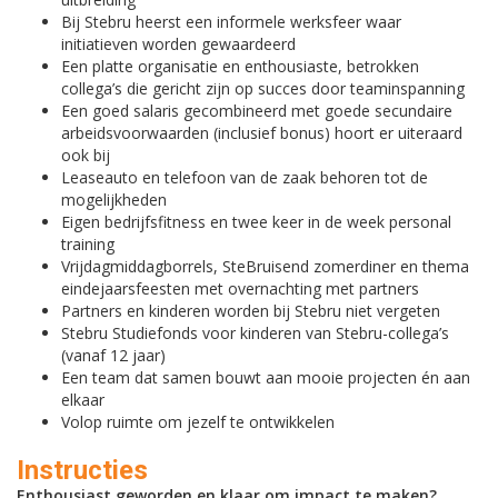
Bij Stebru heerst een informele werksfeer waar
initiatieven worden gewaardeerd
Een platte organisatie en enthousiaste, betrokken
collega’s die gericht zijn op succes door teaminspanning
Een goed salaris gecombineerd met goede secundaire
arbeidsvoorwaarden (inclusief bonus) hoort er uiteraard
ook bij
Leaseauto en telefoon van de zaak behoren tot de
mogelijkheden
Eigen bedrijfsfitness en twee keer in de week personal
training
Vrijdagmiddagborrels, SteBruisend zomerdiner en thema
eindejaarsfeesten met overnachting met partners
Partners en kinderen worden bij Stebru niet vergeten
Stebru Studiefonds voor kinderen van Stebru-collega’s
(vanaf 12 jaar)
Een team dat samen bouwt aan mooie projecten én aan
elkaar
Volop ruimte om jezelf te ontwikkelen
Instructies
Enthousiast geworden en klaar om impact te maken?