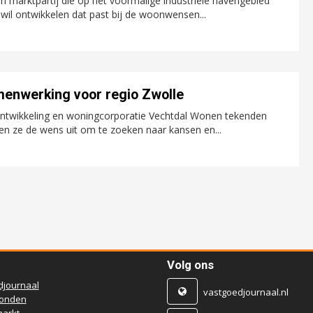
rktpartij die op het voormalige industriële havengebied
wil ontwikkelen dat past bij de woonwensen...
enwerking voor regio Zwolle
twikkeling en woningcorporatie Vechtdal Wonen tekenden
n ze de wens uit om te zoeken naar kansen en...
Volg ons
djournaal
vastgoedjournaal.nl
ronden