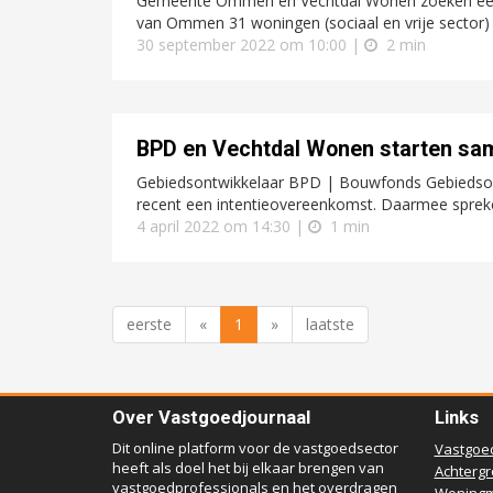
Gemeente Ommen en Vechtdal Wonen zoeken een ma
van Ommen 31 woningen (sociaal en vrije sector) 
30 september 2022 om 10:00 |
2 min
BPD en Vechtdal Wonen starten sam
Gebiedsontwikkelaar BPD | Bouwfonds Gebiedson
recent een intentieovereenkomst. Daarmee spreke
4 april 2022 om 14:30 |
1 min
eerste
«
1
»
laatste
Over Vastgoedjournaal
Links
Dit online platform voor de vastgoedsector
Vastgoe
heeft als doel het bij elkaar brengen van
Achterg
vastgoedprofessionals en het overdragen