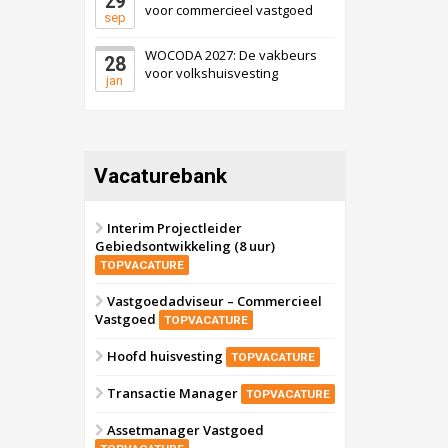
29
voor commercieel vastgoed
sep
WOCODA 2027: De vakbeurs
28
voor volkshuisvesting
jan
Vacaturebank
Interim Projectleider
Gebiedsontwikkeling (8 uur)
TOPVACATURE
Vastgoedadviseur – Commercieel
Vastgoed
TOPVACATURE
Hoofd huisvesting
TOPVACATURE
Transactie Manager
TOPVACATURE
Assetmanager Vastgoed