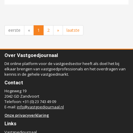
eerste
«
1
2
»
laatste
Over Vastgoedjournaal
Dit online platform voor de vastgoedsector heeft als doel het bij
elkaar brengen van vastgoedprofessionals en het overdragen van
kennis in de gehele vastgoedmarkt.
Contact
Hogeweg 19
2042 GD Zandvoort
Telefoon: +31 (0) 23 743 49 09
E-mail:
info@vastgoedjournaal.nl
Onze privacyverklaring
Links
Vastgoedjournaal