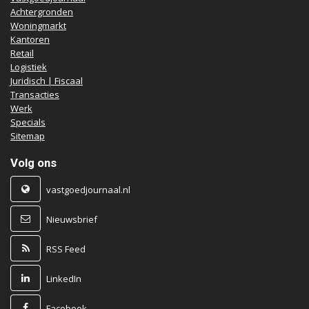
Achtergronden
Woningmarkt
Kantoren
Retail
Logistiek
Juridisch | Fiscaal
Transacties
Werk
Specials
Sitemap
Volg ons
vastgoedjournaal.nl
Nieuwsbrief
RSS Feed
LinkedIn
Facebook