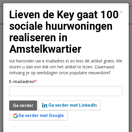
×
Lieven de Key gaat 100
1
Toggl
sociale huurwoningen
tergronden
Woningmarkt
Kantoren
Retail
Logistiek
realiseren in
Amstelkwartier
Lieven de Key gaat 100
sociale huurwoningen
Vul hieronder uw e-mailadres in en lees dit artikel gratis. We
sturen u dan een link om het artikel te lezen. Daarnaast
realiseren in
ontvang je op werkdagen onze populaire nieuwsbrief.
E-mailadres
*
:
Amstelkwartier
Redactie
5 augustus 2024 om 10:10
Ga verder met LinkedIn
Ga verder
2 jaar geleden aangepast
1 minuut leestijd
Ga verder met Google
De gemeente Amsterdam en woningcorporatie Lieven
de Key hebben een exclusiviteitsovereenkomst