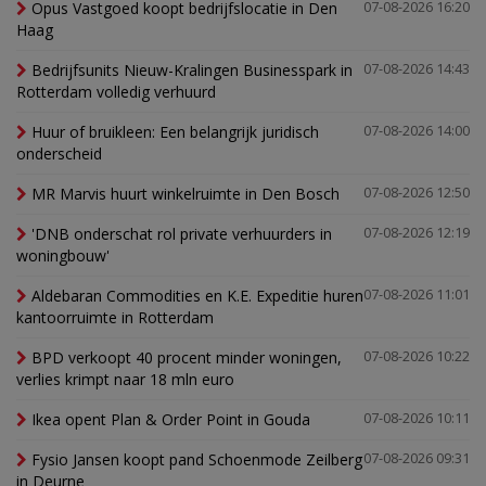
Opus Vastgoed koopt bedrijfslocatie in Den
07-08-2026 16:20
Haag
Bedrijfsunits Nieuw-Kralingen Businesspark in
07-08-2026 14:43
Rotterdam volledig verhuurd
Huur of bruikleen: Een belangrijk juridisch
07-08-2026 14:00
onderscheid
MR Marvis huurt winkelruimte in Den Bosch
07-08-2026 12:50
'DNB onderschat rol private verhuurders in
07-08-2026 12:19
woningbouw'
Aldebaran Commodities en K.E. Expeditie huren
07-08-2026 11:01
kantoorruimte in Rotterdam
BPD verkoopt 40 procent minder woningen,
07-08-2026 10:22
verlies krimpt naar 18 mln euro
Ikea opent Plan & Order Point in Gouda
07-08-2026 10:11
Fysio Jansen koopt pand Schoenmode Zeilberg
07-08-2026 09:31
in Deurne