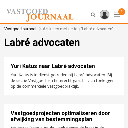
1
Toggl
Vastgoedjournaal
Artikelen met de tag "Labré advocaten"
Labré advocaten
Yuri Katus naar Labré advocaten
Yuri Katus is in dienst getreden bij Labré advocaten. Bij
de sectie Vastgoed- en huurrecht gaat hij zich toeleggen
op de commerciële vastgoedpraktijk.
Vastgoedprojecten optimaliseren door
afwijking van bestemmingsplan
Advocaat Douwe op de Hoek neemt de lezer in de