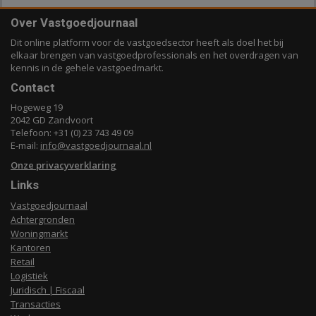
Over Vastgoedjournaal
Dit online platform voor de vastgoedsector heeft als doel het bij
elkaar brengen van vastgoedprofessionals en het overdragen van
kennis in de gehele vastgoedmarkt.
Contact
Hogeweg 19
2042 GD Zandvoort
Telefoon: +31 (0) 23 743 49 09
E-mail:
info@vastgoedjournaal.nl
Onze privacyverklaring
Links
Vastgoedjournaal
Achtergronden
Woningmarkt
Kantoren
Retail
Logistiek
Juridisch | Fiscaal
Transacties