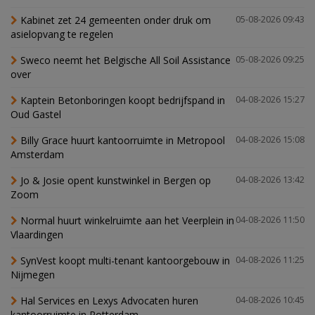
Kabinet zet 24 gemeenten onder druk om
05-08-2026 09:43
asielopvang te regelen
Sweco neemt het Belgische All Soil Assistance
05-08-2026 09:25
over
Kaptein Betonboringen koopt bedrijfspand in
04-08-2026 15:27
Oud Gastel
Billy Grace huurt kantoorruimte in Metropool
04-08-2026 15:08
Amsterdam
Jo & Josie opent kunstwinkel in Bergen op
04-08-2026 13:42
Zoom
Normal huurt winkelruimte aan het Veerplein in
04-08-2026 11:50
Vlaardingen
SynVest koopt multi-tenant kantoorgebouw in
04-08-2026 11:25
Nijmegen
Hal Services en Lexys Advocaten huren
04-08-2026 10:45
kantoorruimte in Rotterdam