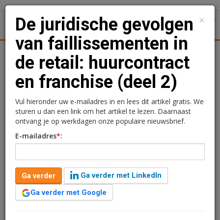
×
De juridische gevolgen
1
Toggl
van faillissementen in
Achtergronden
Woningmarkt
Kantore
Nieuws
Uitgelicht
de retail: huurcontract
en franchise (deel 2)
De juridische gevolgen
van faillissementen in de
Vul hieronder uw e-mailadres in en lees dit artikel gratis. We
sturen u dan een link om het artikel te lezen. Daarnaast
retail: huurcontract en
ontvang je op werkdagen onze populaire nieuwsbrief.
E-mailadres
*
:
franchise (deel 2)
Rogier Hentenaar
13 januari 2016 om 08:24
Ga verder met LinkedIn
Ga verder
11 jaar geleden aangepast
3 minuten leestijd
Ga verder met Google
Mr. Tim Boer en mr. Thijs Homveld van Labré
advocaten gaan vandaag in op de gevolgen voor