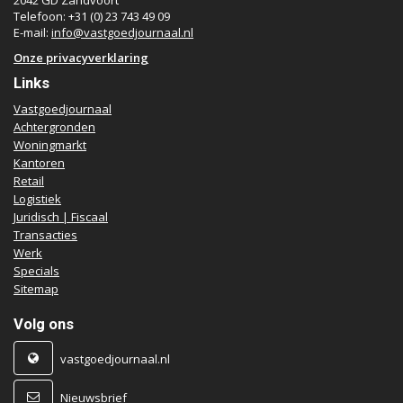
2042 GD Zandvoort
Telefoon: +31 (0) 23 743 49 09
E-mail:
info@vastgoedjournaal.nl
Onze privacyverklaring
Links
Vastgoedjournaal
Achtergronden
Woningmarkt
Kantoren
Retail
Logistiek
Juridisch | Fiscaal
Transacties
Werk
Specials
Sitemap
Volg ons
vastgoedjournaal.nl
Nieuwsbrief