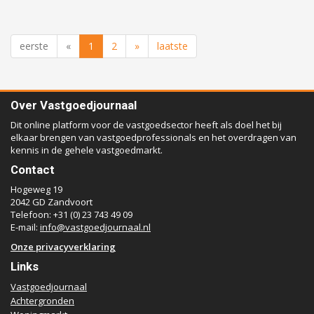
eerste
«
1
2
»
laatste
Over Vastgoedjournaal
Dit online platform voor de vastgoedsector heeft als doel het bij
elkaar brengen van vastgoedprofessionals en het overdragen van
kennis in de gehele vastgoedmarkt.
Contact
Hogeweg 19
2042 GD Zandvoort
Telefoon: +31 (0) 23 743 49 09
E-mail:
info@vastgoedjournaal.nl
Onze privacyverklaring
Links
Vastgoedjournaal
Achtergronden