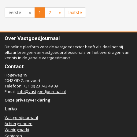
eerste
«
1
2
»
laatste
Over Vastgoedjournaal
Dit online platform voor de vastgoedsector heeft als doel het bij
elkaar brengen van vastgoedprofessionals en het overdragen van
kennis in de gehele vastgoedmarkt.
Contact
Hogeweg 19
2042 GD Zandvoort
Telefoon: +31 (0) 23 743 49 09
E-mail:
info@vastgoedjournaal.nl
Onze privacyverklaring
Links
Vastgoedjournaal
Achtergronden
Woningmarkt
Kantoren