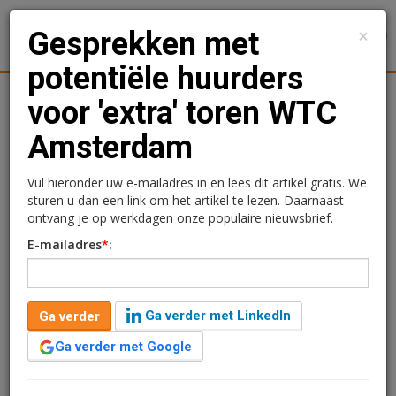
×
Gesprekken met
1
Toggl
potentiële huurders
Achtergronden
Woningmarkt
Kantore
Nieuws
Uitgelicht
voor 'extra' toren WTC
Amsterdam
Gesprekken met
potentiële huurders voor
Vul hieronder uw e-mailadres in en lees dit artikel gratis. We
sturen u dan een link om het artikel te lezen. Daarnaast
'extra' toren WTC
ontvang je op werkdagen onze populaire nieuwsbrief.
E-mailadres
*
:
Amsterdam
Ramon Holle
15 oktober 2018 om 14:31
Ga verder met LinkedIn
Ga verder
8 jaar geleden aangepast
2 minuten leestijd
Ga verder met Google
WTC Amsterdam wordt uitgebreid met 32.000 m2. Ook
wordt 17.000 m2 van het bestaande complex