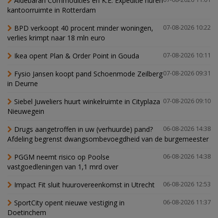
Aldebaran Commodities en K.E. Expeditie huren
kantoorruimte in Rotterdam
BPD verkoopt 40 procent minder woningen,
07-08-2026 10:22
verlies krimpt naar 18 mln euro
Ikea opent Plan & Order Point in Gouda
07-08-2026 10:11
Fysio Jansen koopt pand Schoenmode Zeilberg
07-08-2026 09:31
in Deurne
Siebel Juweliers huurt winkelruimte in Cityplaza
07-08-2026 09:10
Nieuwegein
Drugs aangetroffen in uw (verhuurde) pand?
06-08-2026 14:38
Afdeling begrenst dwangsombevoegdheid van de burgemeester
PGGM neemt risico op Poolse
06-08-2026 14:38
vastgoedleningen van 1,1 mrd over
Impact Fit sluit huurovereenkomst in Utrecht
06-08-2026 12:53
SportCity opent nieuwe vestiging in
06-08-2026 11:37
Doetinchem