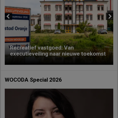
Previous
Next
Recreatief vastgoed: Van
executieveiling naar nieuwe toekomst
WOCODA Special 2026