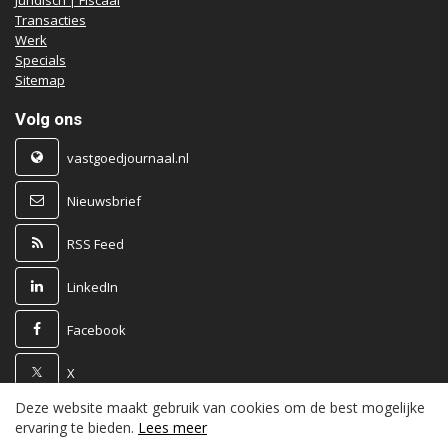
Juridisch | Fiscaal
Transacties
Werk
Specials
Sitemap
Volg ons
vastgoedjournaal.nl
Nieuwsbrief
RSS Feed
LinkedIn
Facebook
X
Deze website maakt gebruik van cookies om de best mogelijke
Powered by
ervaring te bieden.
Lees meer