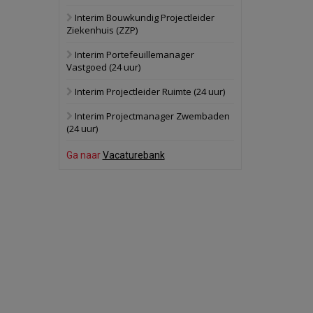
Interim Bouwkundig Projectleider
Schuinesloot
Bekijk
Ziekenhuis (ZZP)
27 augustus 2026
Binnenvaartschip
Interim Portefeuillemanager
Vastgoed (24 uur)
Panheel
Bekijk
Interim Projectleider Ruimte (24 uur)
17 september 2026
Voormalig
Interim Projectmanager Zwembaden
politiebureau
(24 uur)
Dordrecht
Bekijk
Ga naar
Vacaturebank
17 september 2026
Voormalig
politiebureau
Hilversum
Bekijk
17 september 2026
Voormalig
politiebureau
Zaandam
Bekijk
8 september 2026
Zorgcomplex