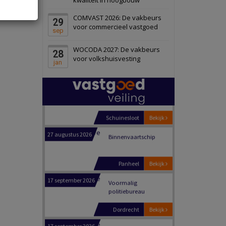
Schiedam
Bekijk
COMVAST 2026: De vakbeurs
29
22 september 2026
Attractiepark
voor commercieel vastgoed
sep
WOCODA 2027: De vakbeurs
28
Oranje
Bekijk
voor volkshuisvesting
jan
28 september 2026
Grootschalig
bedrijventerrein
Schuinesloot
Bekijk
27 augustus 2026
Binnenvaartschip
Panheel
Bekijk
17 september 2026
Voormalig
politiebureau
Dordrecht
Bekijk
17 september 2026
Voormalig
politiebureau