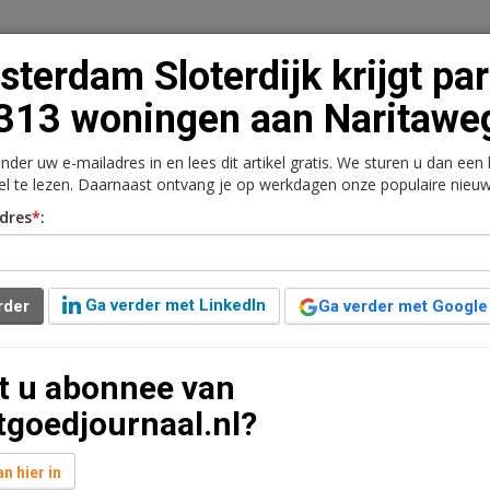
terdam Sloterdijk krijgt pa
313 woningen aan Naritawe
onder uw e-mailadres in en lees dit artikel gratis. We sturen u dan een
n
Vacaturebank
Contact
Abonnementen
kel te lezen. Daarnaast ontvang je op werkdagen onze populaire nieuw
dres
*
:
rkt
Kantoren
Retail
Logistiek
Juridisch | Fiscaa
krijgt park en 313
Ga verder met LinkedIn
rder
Ga verder met Google
weg
t u abonnee van
en leestijd
tgoedjournaal.nl?
bij aan de Naritaweg 50-52. Vorm en Mooi Ontwikkelt
ie Eigen Haard, een woonproject met vier gebouwen,
n hier in