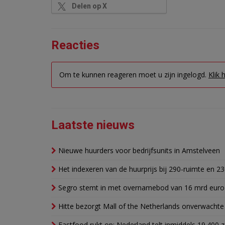
Delen op X
Reacties
Om te kunnen reageren moet u zijn ingelogd.
Klik 
Laatste nieuws
Nieuwe huurders voor bedrijfsunits in Amstelveen
Het indexeren van de huurprijs bij 290-ruimte en 2
Segro stemt in met overnamebod van 16 mrd euro
Hitte bezorgt Mall of the Netherlands onverwacht
Fastfood rukt op: Nederland telt inmiddels 19.400 