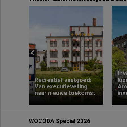
Previous
Inv
e
Recreatief vastgoed:
lux
t met
Van executieveiling
Am
naar nieuwe toekomst
inv
WOCODA Special 2026