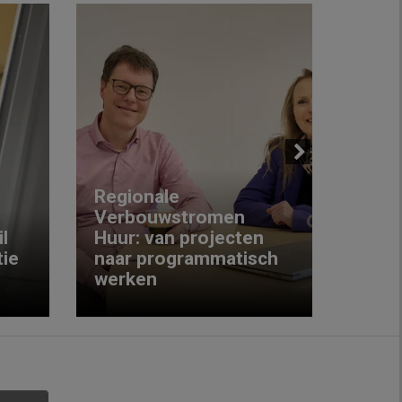
Next
Regionale
Verbouwstromen
‘We w
l
Huur: van projecten
koop
ie
naar programmatisch
gewo
werken
krijg