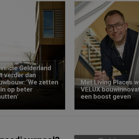
vincie Gelderland
kt verder dan
uwbouw: ‘We zetten
Met Living Places wi
 in op beter
VELUX bouwinnovat
utten’
een boost geven