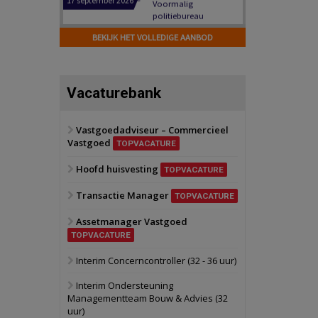
Hilversum
Bekijk
17 september 2026
BEKIJK HET VOLLEDIGE AANBOD
Voormalig
politiebureau
Zaandam
Bekijk
Vacaturebank
8 september 2026
Zorgcomplex
Vastgoedadviseur – Commercieel
Vastgoed
Zwanenburg
Bekijk
TOPVACATURE
6 oktober 2026
Hoofd huisvesting
Transformatieobject
TOPVACATURE
Transactie Manager
TOPVACATURE
Schiedam
Bekijk
Assetmanager Vastgoed
22 september 2026
Attractiepark
TOPVACATURE
Interim Concerncontroller (32 - 36 uur)
Oranje
Bekijk
Interim Ondersteuning
28 september 2026
Managementteam Bouw & Advies (32
Grootschalig
uur)
bedrijventerrein