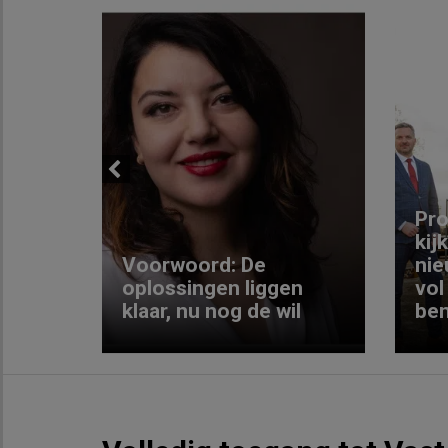
Previous
ng:
Pro
kij
Voorwoord: De
nie
ke
oplossingen liggen
vol
klaar, nu nog de wil
ben