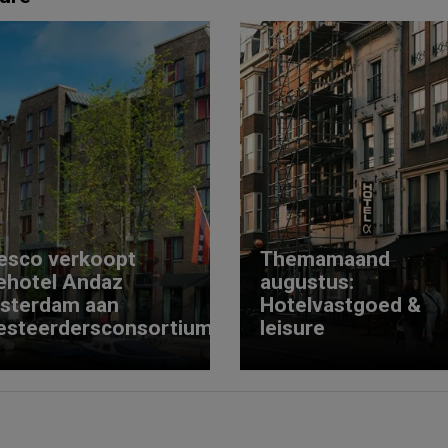
esco verkoopt
Themamaand
ehotel Andaz
augustus:
sterdam aan
Hotelvastgoed &
esteerdersconsortium
leisure