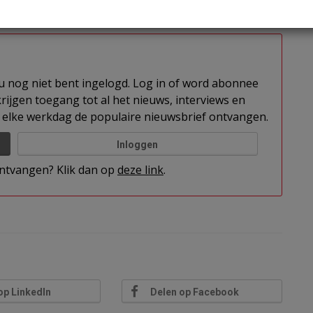
cketpark. De bouw moet in het tweede kwartaal van
t u nog niet bent ingelogd. Log in of word abonnee
rijgen toegang tot al het nieuws, interviews en
elke werkdag de populaire nieuwsbrief ontvangen.
Inloggen
 ontvangen? Klik dan op
deze link
.
op LinkedIn
Delen op Facebook