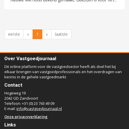
eerste
«
1
»
laatste
Over Vastgoedjournaal
Dit online platform voor de vastgoedsector heeft als doel het bij
elkaar brengen van vastgoedprofessionals en het overdragen van
kennis in de gehele vastgoedmarkt.
Contact
Hogeweg 19
2042 GD Zandvoort
Telefoon: +31 (0) 23 743 49 09
E-mail:
info@vastgoedjournaal.nl
Onze privacyverklaring
Links