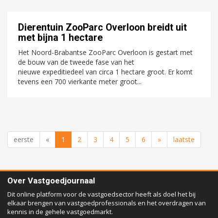
Dierentuin ZooParc Overloon breidt uit
met bijna 1 hectare
Het Noord-Brabantse ZooParc Overloon is gestart met
de bouw van de tweede fase van het
nieuwe expeditiedeel van circa 1 hectare groot. Er komt
tevens een 700 vierkante meter groot...
eerste
«
1
2
3
4
5
6
»
laatste
Over Vastgoedjournaal
Dit online platform voor de vastgoedsector heeft als doel het bij
elkaar brengen van vastgoedprofessionals en het overdragen van
kennis in de gehele vastgoedmarkt.