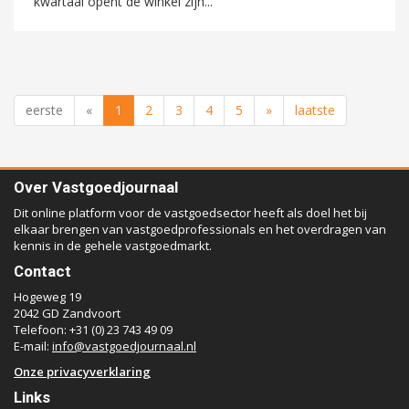
kwartaal opent de winkel zijn...
eerste
«
1
2
3
4
5
»
laatste
Over Vastgoedjournaal
Dit online platform voor de vastgoedsector heeft als doel het bij
elkaar brengen van vastgoedprofessionals en het overdragen van
kennis in de gehele vastgoedmarkt.
Contact
Hogeweg 19
2042 GD Zandvoort
Telefoon: +31 (0) 23 743 49 09
E-mail:
info@vastgoedjournaal.nl
Onze privacyverklaring
Links