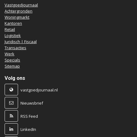
Vastgoedjournaal
Achtergronden
Woningmarkt
Kantoren
Retail
Logistiek
Juridisch | Fiscaal
Transacties
Werk
Specials
Sitemap
Volg ons
vastgoedjournaal.nl
Nieuwsbrief
RSS Feed
LinkedIn