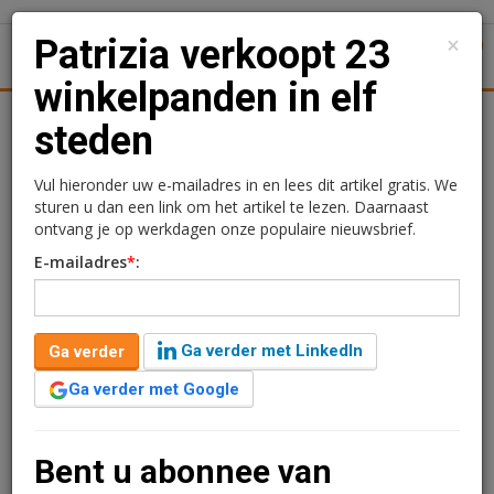
×
Patrizia verkoopt 23
1
Toggl
winkelpanden in elf
Achtergronden
Woningmarkt
Kantore
Nieuws
Uitgelicht
steden
Patrizia verkoopt 23
Vul hieronder uw e-mailadres in en lees dit artikel gratis. We
sturen u dan een link om het artikel te lezen. Daarnaast
winkelpanden in elf
ontvang je op werkdagen onze populaire nieuwsbrief.
E-mailadres
*
:
steden
Redactie
7 februari 2024 om 15:45
Ga verder met LinkedIn
Ga verder
2 jaar geleden aangepast
1 minuut leestijd
Ga verder met Google
DBN Groep heeft met FFI een high street portefeuille
van vastgoedbelegger Patrizia gekocht. De portefeuille
bestaat uit 23 winkelpanden in elf Nederlandse steden,
Bent u abonnee van
waaronder Arnhem, Amersfoort, Breda, Groningen en