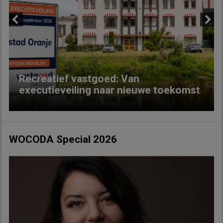
Previous
Next
Recreatief vastgoed: Van
executieveiling naar nieuwe toekomst
WOCODA Special 2026