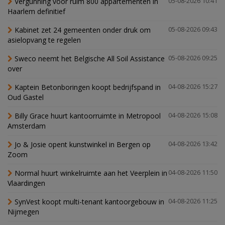
Vergunning voor ruim 800 appartementen in
05-08-2026 10:41
Haarlem definitief
Kabinet zet 24 gemeenten onder druk om
05-08-2026 09:43
asielopvang te regelen
Sweco neemt het Belgische All Soil Assistance
05-08-2026 09:25
over
Kaptein Betonboringen koopt bedrijfspand in
04-08-2026 15:27
Oud Gastel
Billy Grace huurt kantoorruimte in Metropool
04-08-2026 15:08
Amsterdam
Jo & Josie opent kunstwinkel in Bergen op
04-08-2026 13:42
Zoom
Normal huurt winkelruimte aan het Veerplein in
04-08-2026 11:50
Vlaardingen
SynVest koopt multi-tenant kantoorgebouw in
04-08-2026 11:25
Nijmegen