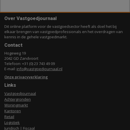
Over Vastgoedjournaal
Dit online platform voor de vastgoedsector heeft als doel het bij
elkaar brengen van vastgoedprofessionals en het overdragen van
kennis in de gehele vastgoedmarkt.
Contact
Hogeweg 19
2042 GD Zandvoort
Telefoon: +31 (0) 23 743 49 09
E-mail:
info@vastgoedjournaal.nl
Onze privacyverklaring
Links
Vastgoedjournaal
Achtergronden
Woningmarkt
Kantoren
Retail
Logistiek
Juridisch | Fiscaal