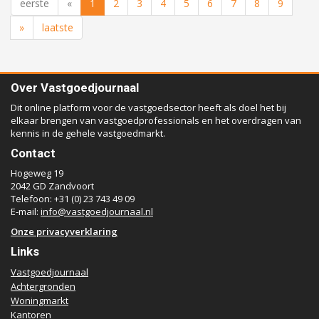
eerste
«
1
2
3
4
5
6
7
8
9
»
laatste
Over Vastgoedjournaal
Dit online platform voor de vastgoedsector heeft als doel het bij
elkaar brengen van vastgoedprofessionals en het overdragen van
kennis in de gehele vastgoedmarkt.
Contact
Hogeweg 19
2042 GD Zandvoort
Telefoon: +31 (0) 23 743 49 09
E-mail:
info@vastgoedjournaal.nl
Onze privacyverklaring
Links
Vastgoedjournaal
Achtergronden
Woningmarkt
Kantoren