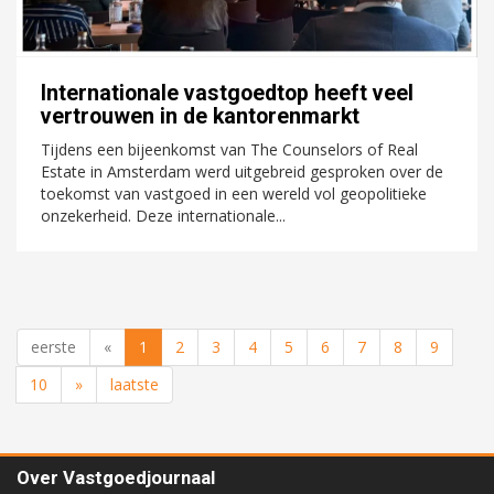
Internationale vastgoedtop heeft veel
vertrouwen in de kantorenmarkt
Tijdens een bijeenkomst van The Counselors of Real
Estate in Amsterdam werd uitgebreid gesproken over de
toekomst van vastgoed in een wereld vol geopolitieke
onzekerheid. Deze internationale...
eerste
«
1
2
3
4
5
6
7
8
9
10
»
laatste
Over Vastgoedjournaal