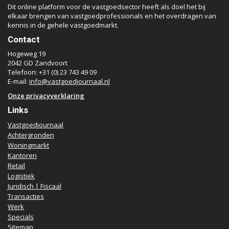
Dit online platform voor de vastgoedsector heeft als doel het bij
elkaar brengen van vastgoedprofessionals en het overdragen van
kennis in de gehele vastgoedmarkt.
Contact
Hogeweg 19
2042 GD Zandvoort
Telefoon: +31 (0) 23 743 49 09
E-mail:
info@vastgoedjournaal.nl
Onze privacyverklaring
Links
Vastgoedjournaal
Achtergronden
Woningmarkt
Kantoren
Retail
Logistiek
Juridisch | Fiscaal
Transacties
Werk
Specials
Sitemap