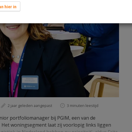
n hier in
2 jaar geleden aangepast
3 minuten leestijd
senior portfoliomanager bij PGIM, een van de
 Het woningsegment laat zij voorlopig links liggen
stiek in Nederland hebben nu prioriteit', aldus Fritz.