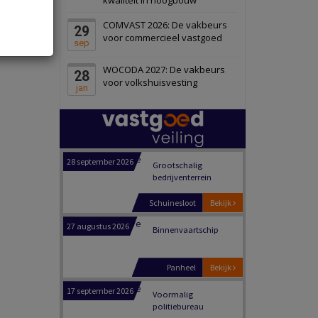
Zwanenburg
Bekijk
COMVAST 2026: De vakbeurs
29
6 oktober 2026
Transformatieobject
voor commercieel vastgoed
sep
WOCODA 2027: De vakbeurs
28
Schiedam
Bekijk
voor volkshuisvesting
jan
22 september 2026
Attractiepark
Oranje
Bekijk
28 september 2026
Grootschalig
bedrijventerrein
Schuinesloot
Bekijk
27 augustus 2026
Binnenvaartschip
Panheel
Bekijk
17 september 2026
Voormalig
politiebureau