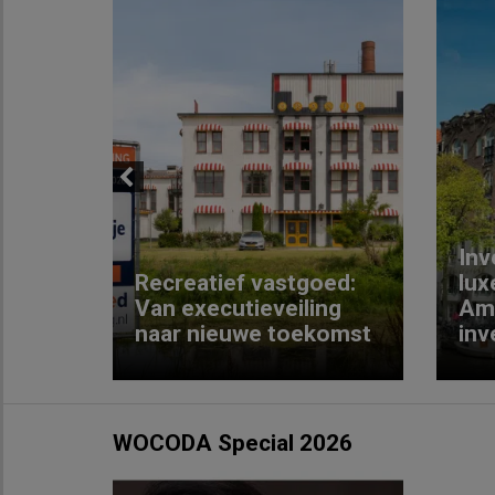
Previous
Inv
e
Recreatief vastgoed:
lux
t met
Van executieveiling
Am
naar nieuwe toekomst
inv
WOCODA Special 2026