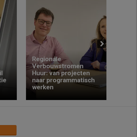
Next
Regionale
Verbouwstromen
‘We w
l
Huur: van projecten
koop
ie
naar programmatisch
gewo
werken
krijg