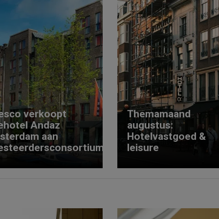
esco verkoopt
Themamaand
ehotel Andaz
augustus:
sterdam aan
Hotelvastgoed &
esteerdersconsortium
leisure