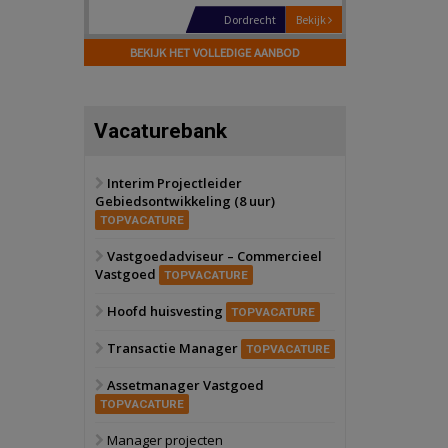
Dordrecht
Bekijk
17 september 2026
BEKIJK HET VOLLEDIGE AANBOD
Voormalig
politiebureau
Hilversum
Bekijk
Vacaturebank
17 september 2026
Voormalig
politiebureau
Interim Projectleider
Gebiedsontwikkeling (8 uur)
Zaandam
Bekijk
TOPVACATURE
8 september 2026
Zorgcomplex
Vastgoedadviseur – Commercieel
Vastgoed
TOPVACATURE
Zwanenburg
Bekijk
Hoofd huisvesting
TOPVACATURE
6 oktober 2026
Transformatieobject
Transactie Manager
TOPVACATURE
Assetmanager Vastgoed
Schiedam
Bekijk
TOPVACATURE
22 september 2026
Attractiepark
Manager projecten