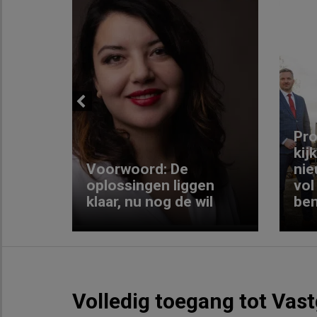
Previous
ng:
Pro
kij
Voorwoord: De
nie
ke
oplossingen liggen
vol
klaar, nu nog de wil
ben
Volledig toegang tot Vas