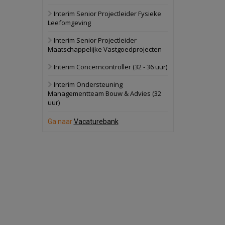
Interim Senior Projectleider Fysieke
Oranje
Bekijk
Leefomgeving
28 september 2026
Grootschalig
Interim Senior Projectleider
bedrijventerrein
Maatschappelijke Vastgoedprojecten
Schuinesloot
Bekijk
Interim Concerncontroller (32 - 36 uur)
27 augustus 2026
Binnenvaartschip
Interim Ondersteuning
Managementteam Bouw & Advies (32
uur)
Panheel
Bekijk
17 september 2026
Ga naar
Vacaturebank
Voormalig
politiebureau
Dordrecht
Bekijk
17 september 2026
Voormalig
politiebureau
Hilversum
Bekijk
17 september 2026
Voormalig
politiebureau