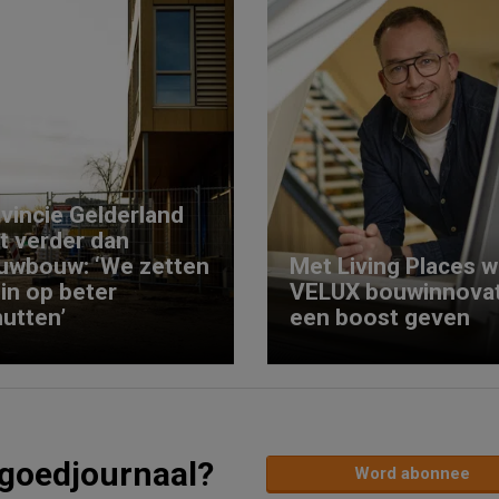
vincie Gelderland
kt verder dan
uwbouw: ‘We zetten
Met Living Places wi
 in op beter
VELUX bouwinnovat
utten’
een boost geven
tgoedjournaal?
Word abonnee