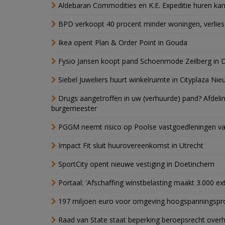
Aldebaran Commodities en K.E. Expeditie huren ka
BPD verkoopt 40 procent minder woningen, verlies
Ikea opent Plan & Order Point in Gouda
Fysio Jansen koopt pand Schoenmode Zeilberg in 
Siebel Juweliers huurt winkelruimte in Cityplaza Ni
Drugs aangetroffen in uw (verhuurde) pand? Afde
burgemeester
PGGM neemt risico op Poolse vastgoedleningen va
Impact Fit sluit huurovereenkomst in Utrecht
SportCity opent nieuwe vestiging in Doetinchem
Portaal: 'Afschaffing winstbelasting maakt 3.000 e
197 miljoen euro voor omgeving hoogspanningspr
Raad van State staat beperking beroepsrecht over