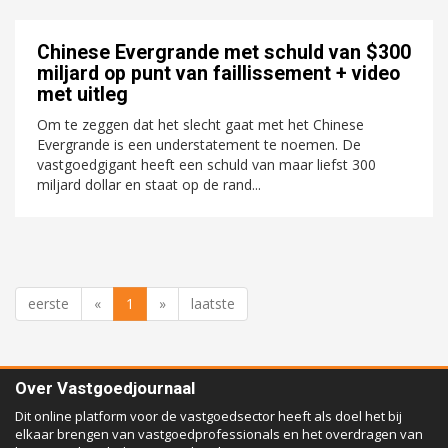
Chinese Evergrande met schuld van $300
miljard op punt van faillissement + video
met uitleg
Om te zeggen dat het slecht gaat met het Chinese
Evergrande is een understatement te noemen. De
vastgoedgigant heeft een schuld van maar liefst 300
miljard dollar en staat op de rand...
eerste
«
1
»
laatste
Over Vastgoedjournaal
Dit online platform voor de vastgoedsector heeft als doel het bij
elkaar brengen van vastgoedprofessionals en het overdragen van