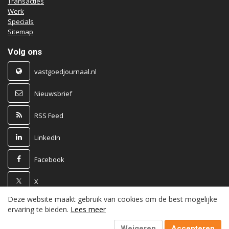
Transacties
Werk
Specials
Sitemap
Volg ons
vastgoedjournaal.nl
Nieuwsbrief
RSS Feed
LinkedIn
Facebook
X
Deze website maakt gebruik van cookies om de best mogelijke
Powered by
ervaring te bieden.
Lees meer
Weigeren
Accepteren