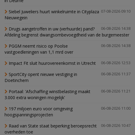
in Deurne
Siebel Juweliers huurt winkelruimte in Cityplaza
07-08-2026 09:10
Nieuwegein
Drugs aangetroffen in uw (verhuurde) pand?
06-08-2026 14:38
Afdeling begrenst dwangsombevoegdheid van de burgemeester
PGGM neemt risico op Poolse
06-08-2026 14:38
vastgoedleningen van 1,1 mrd over
Impact Fit sluit huurovereenkomst in Utrecht
06-08-2026 12:53
SportCity opent nieuwe vestiging in
06-08-2026 11:37
Doetinchem
Portaal: 'Afschaffing winstbelasting maakt
06-08-2026 11:21
3.000 extra woningen mogelijk'
197 miljoen euro voor omgeving
06-08-2026 11:00
hoogspanningsprojecten
Raad van State staat beperking beroepsrecht
06-08-2026 10:47
overheden toe