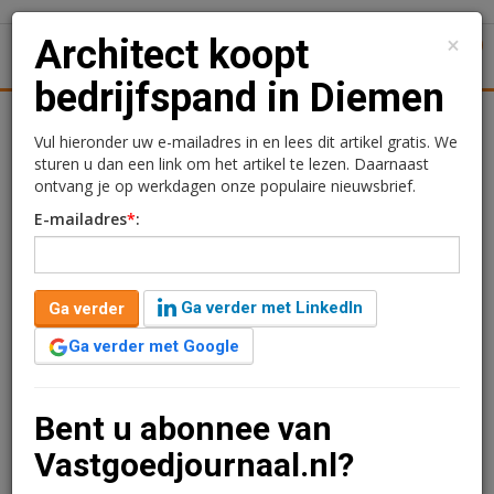
×
Architect koopt
1
Toggl
bedrijfspand in Diemen
tiek
Juridisch | Fiscaal
Transacties
Werk
Specials
Vul hieronder uw e-mailadres in en lees dit artikel gratis. We
sturen u dan een link om het artikel te lezen. Daarnaast
Architect koopt
ontvang je op werkdagen onze populaire nieuwsbrief.
E-mailadres
*
:
bedrijfspand in Diemen
Redactie
15 oktober 2024 om 08:59
Ga verder met LinkedIn
Ga verder
1 minuut leestijd
Ga verder met Google
Benthem Crouwel Architects heeft het bedrijfspand aan
de Verrijn Stuartweg 14 in Diemen gekocht. Het pand
heeft een vvo van 1.318 m2 en beschikt over vijftien
Bent u abonnee van
parkeerplaatsen.
Vastgoedjournaal.nl?