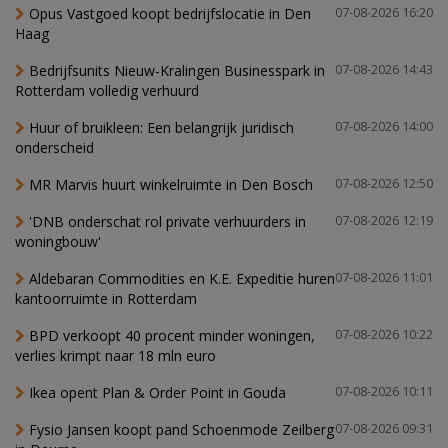
Opus Vastgoed koopt bedrijfslocatie in Den
07-08-2026 16:20
Haag
Bedrijfsunits Nieuw-Kralingen Businesspark in
07-08-2026 14:43
Rotterdam volledig verhuurd
Huur of bruikleen: Een belangrijk juridisch
07-08-2026 14:00
onderscheid
MR Marvis huurt winkelruimte in Den Bosch
07-08-2026 12:50
'DNB onderschat rol private verhuurders in
07-08-2026 12:19
woningbouw'
Aldebaran Commodities en K.E. Expeditie huren
07-08-2026 11:01
kantoorruimte in Rotterdam
BPD verkoopt 40 procent minder woningen,
07-08-2026 10:22
verlies krimpt naar 18 mln euro
Ikea opent Plan & Order Point in Gouda
07-08-2026 10:11
Fysio Jansen koopt pand Schoenmode Zeilberg
07-08-2026 09:31