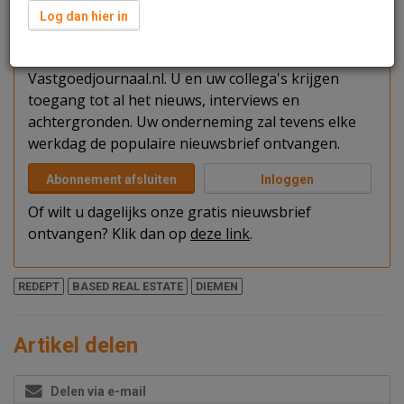
Verder lezen?
Log dan hier in
U kunt het artikel niet volledig lezen omdat u nog
niet bent ingelogd. Log in of word abonnee van
Vastgoedjournaal.nl. U en uw collega's krijgen
toegang tot al het nieuws, interviews en
achtergronden. Uw onderneming zal tevens elke
werkdag de populaire nieuwsbrief ontvangen.
Abonnement afsluiten
Inloggen
Of wilt u dagelijks onze gratis nieuwsbrief
ontvangen? Klik dan op
deze link
.
REDEPT
BASED REAL ESTATE
DIEMEN
Artikel delen
Delen via e-mail