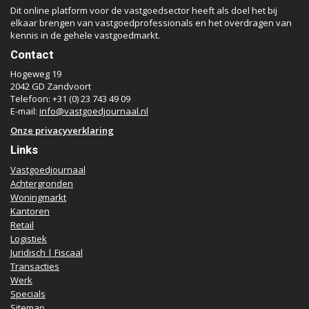
Dit online platform voor de vastgoedsector heeft als doel het bij
elkaar brengen van vastgoedprofessionals en het overdragen van
kennis in de gehele vastgoedmarkt.
Contact
Hogeweg 19
2042 GD Zandvoort
Telefoon: +31 (0) 23 743 49 09
E-mail:
info@vastgoedjournaal.nl
Onze privacyverklaring
Links
Vastgoedjournaal
Achtergronden
Woningmarkt
Kantoren
Retail
Logistiek
Juridisch | Fiscaal
Transacties
Werk
Specials
Sitemap