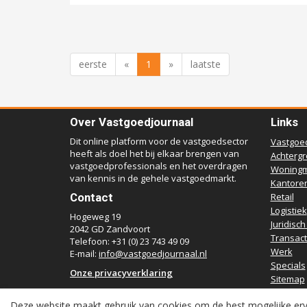
eerste
«
1
»
laatste
Over Vastgoedjournaal
Links
Dit online platform voor de vastgoedsector
Vastgoe
heeft als doel het bij elkaar brengen van
Achterg
vastgoedprofessionals en het overdragen
Woningm
van kennis in de gehele vastgoedmarkt.
Kantore
Contact
Retail
Logistiek
Hogeweg 19
Juridisch
2042 GD Zandvoort
Transact
Telefoon: +31 (0) 23 743 49 09
Werk
E-mail:
info@vastgoedjournaal.nl
Specials
Onze privacyverklaring
Sitemap
Deze website maakt gebruik van cookies om de best mogelijke erv