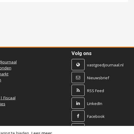
Volg ons
djournaal
vastgoedjournaal.nl
ronden
arkt
Nieuwsbrief
n
RSS Feed
 | Fiscaal
LinkedIn
ies
Facebook
X
aring te bieden.
Lees meer