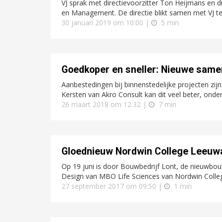
VJ sprak met directievoorzitter Ton Heijmans en 
en Management. De directie blikt samen met VJ ter
30 januari 2019 om 10:00 |
5 min
Goedkoper en sneller: Nieuwe same
Aanbestedingen bij binnenstedelijke projecten zijn
Kersten van Akro Consult kan dit veel beter, onde
26 maart 2018 om 12:32 |
7 min
Gloednieuw Nordwin College Leeuw
Op 19 juni is door Bouwbedrijf Lont, de nieuwbo
Design van MBO Life Sciences van Nordwin Colle
27 september 2017 om 09:50 |
1 min