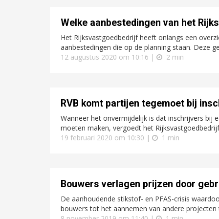
Welke aanbestedingen van het Rijk
Het Rijksvastgoedbedrijf heeft onlangs een over
aanbestedingen die op de planning staan. Deze gea
12 augustus 2020 om 10:16 |
2 min
RVB komt partijen tegemoet bij ins
Wanneer het onvermijdelijk is dat inschrijvers bij
moeten maken, vergoedt het Rijksvastgoedbedrijf v
19 februari 2020 om 10:30 |
1 min
Bouwers verlagen prijzen door geb
De aanhoudende stikstof- en PFAS-crisis waardoo
bouwers tot het aannemen van andere projecten t
8 november 2019 om 11:40 |
1 min