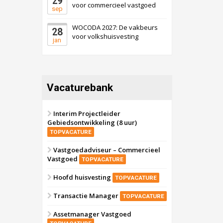
29
voor commercieel vastgoed
sep
WOCODA 2027: De vakbeurs
28
voor volkshuisvesting
jan
Vacaturebank
Interim Projectleider
Gebiedsontwikkeling (8 uur)
TOPVACATURE
Vastgoedadviseur – Commercieel
Vastgoed
TOPVACATURE
Hoofd huisvesting
TOPVACATURE
Transactie Manager
TOPVACATURE
Assetmanager Vastgoed