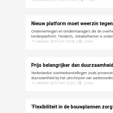
Nieuw platform moet weerzin tegen
Ondernemingen en tendermanagers die de overheid 
tenderplatform: TenderXL. Initiatiefnemer is onder
11 oktober 2019 om 10:38 |
2 min
Prijs belangrijker dan duurzaamhei
Nederlandse overheidsinstellingen zoals provinci
duurzaamheid bij het uitschrijven van aanbesteding
11 oktober 2019 om 10:24 |
2 min
‘Flexibiliteit in de bouwplannen zor