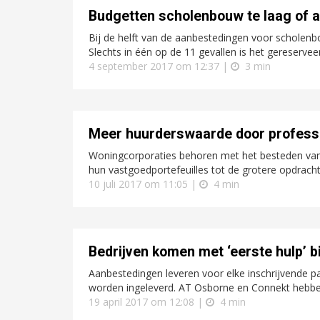
Budgetten scholenbouw te laag of 
Bij de helft van de aanbestedingen voor scholenb
Slechts in één op de 11 gevallen is het gereserve
4 september 2017 om 12:37 |
3 min
Meer huurderswaarde door profess
Woningcorporaties behoren met het besteden van 
hun vastgoedportefeuilles tot de grotere opdracht
10 juli 2017 om 11:05 |
4 min
Bedrijven komen met ‘eerste hulp’ b
Aanbestedingen leveren voor elke inschrijvende p
worden ingeleverd. AT Osborne en Connekt hebben
19 april 2017 om 12:08 |
4 min