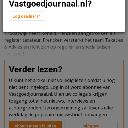
Vastgoedjournaal.nl?
Log dan hier in
Redactie
9 juli 2026 om 10:42
1 minuut leestijd
Troostwijk heeft Ronald Frencken aangetrokken als
register taxateur. Frencken versterkt het team Taxaties
& Advies en richt zich op regulier en specialistisch
vastgoed.
Verder lezen?
U kunt het artikel niet volledig lezen omdat u nog
niet bent ingelogd. Log in of word abonnee van
Vastgoedjournaal.nl. U en uw collega's krijgen
toegang tot al het nieuws, interviews en
achtergronden. Uw onderneming zal tevens elke
werkdag de populaire nieuwsbrief ontvangen.
Abonnement afsluiten
Inloggen