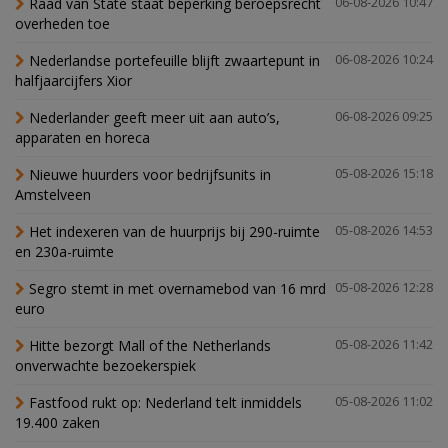
Raad van State staat beperking beroepsrecht
06-08-2026 10:47
overheden toe
Nederlandse portefeuille blijft zwaartepunt in
06-08-2026 10:24
halfjaarcijfers Xior
Nederlander geeft meer uit aan auto’s,
06-08-2026 09:25
apparaten en horeca
Nieuwe huurders voor bedrijfsunits in
05-08-2026 15:18
Amstelveen
Het indexeren van de huurprijs bij 290-ruimte
05-08-2026 14:53
en 230a-ruimte
Segro stemt in met overnamebod van 16 mrd
05-08-2026 12:28
euro
Hitte bezorgt Mall of the Netherlands
05-08-2026 11:42
onverwachte bezoekerspiek
Fastfood rukt op: Nederland telt inmiddels
05-08-2026 11:02
19.400 zaken