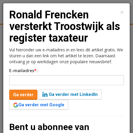
×
Ronald Frencken
1
Toggl
versterkt Troostwijk als
tiek
Juridisch | Fiscaal
Transacties
Werk
Specials
register taxateur
Ronald Frencken
Vul hieronder uw e-mailadres in en lees dit artikel gratis. We
sturen u dan een link om het artikel te lezen. Daarnaast
versterkt Troostwijk als
ontvang je op werkdagen onze populaire nieuwsbrief.
E-mailadres
*
:
register taxateur
Ga verder met LinkedIn
Ga verder
Ga verder met Google
Bent u abonnee van