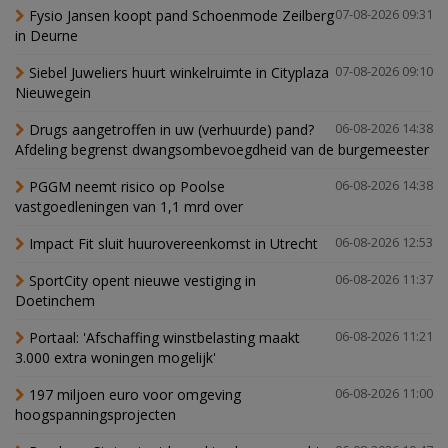
Fysio Jansen koopt pand Schoenmode Zeilberg
07-08-2026 09:31
in Deurne
Siebel Juweliers huurt winkelruimte in Cityplaza
07-08-2026 09:10
Nieuwegein
Drugs aangetroffen in uw (verhuurde) pand?
06-08-2026 14:38
Afdeling begrenst dwangsombevoegdheid van de burgemeester
PGGM neemt risico op Poolse
06-08-2026 14:38
vastgoedleningen van 1,1 mrd over
Impact Fit sluit huurovereenkomst in Utrecht
06-08-2026 12:53
SportCity opent nieuwe vestiging in
06-08-2026 11:37
Doetinchem
Portaal: 'Afschaffing winstbelasting maakt
06-08-2026 11:21
3.000 extra woningen mogelijk'
197 miljoen euro voor omgeving
06-08-2026 11:00
hoogspanningsprojecten