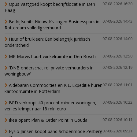
Opus Vastgoed koopt bedrijfslocatie in Den
07-08-2026 16:20
Haag
Bedrijfsunits Nieuw-Kralingen Businesspark in
07-08-2026 14:43
Rotterdam volledig verhuurd
Huur of bruikleen: Een belangrijk juridisch
07-08-2026 14:00
onderscheid
MR Marvis huurt winkelruimte in Den Bosch
07-08-2026 12:50
'DNB onderschat rol private verhuurders in
07-08-2026 12:19
woningbouw'
Aldebaran Commodities en K.E. Expeditie huren
07-08-2026 11:01
kantoorruimte in Rotterdam
BPD verkoopt 40 procent minder woningen,
07-08-2026 10:22
verlies krimpt naar 18 mln euro
Ikea opent Plan & Order Point in Gouda
07-08-2026 10:11
Fysio Jansen koopt pand Schoenmode Zeilberg
07-08-2026 09:31