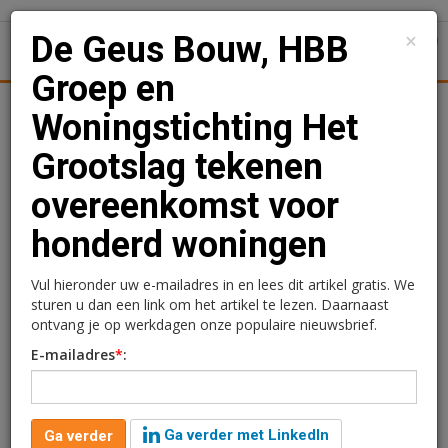
×
De Geus Bouw, HBB
1
Toggl
Groep en
Achtergronden
Woningmarkt
Kantore
Nieuws
Uitgelicht
Woningstichting Het
Grootslag tekenen
De Geus Bouw, HBB
overeenkomst voor
Groep en Woningstichting
honderd woningen
Het Grootslag tekenen
overeenkomst voor
Vul hieronder uw e-mailadres in en lees dit artikel gratis. We
sturen u dan een link om het artikel te lezen. Daarnaast
honderd woningen
ontvang je op werkdagen onze populaire nieuwsbrief.
E-mailadres
*
:
Redactie
16 juni 2026 om 15:29
2 minuten leestijd
Ga verder met LinkedIn
Ga verder
Met de ondertekening van de koopovereenkomst