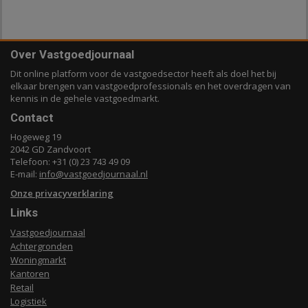
Over Vastgoedjournaal
Dit online platform voor de vastgoedsector heeft als doel het bij
elkaar brengen van vastgoedprofessionals en het overdragen van
kennis in de gehele vastgoedmarkt.
Contact
Hogeweg 19
2042 GD Zandvoort
Telefoon: +31 (0) 23 743 49 09
E-mail:
info@vastgoedjournaal.nl
Onze privacyverklaring
Links
Vastgoedjournaal
Achtergronden
Woningmarkt
Kantoren
Retail
Logistiek