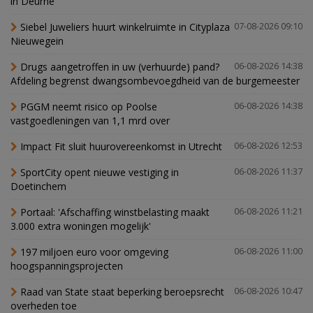
in Deurne
Siebel Juweliers huurt winkelruimte in Cityplaza
07-08-2026 09:10
Nieuwegein
Drugs aangetroffen in uw (verhuurde) pand?
06-08-2026 14:38
Afdeling begrenst dwangsombevoegdheid van de burgemeester
PGGM neemt risico op Poolse
06-08-2026 14:38
vastgoedleningen van 1,1 mrd over
Impact Fit sluit huurovereenkomst in Utrecht
06-08-2026 12:53
SportCity opent nieuwe vestiging in
06-08-2026 11:37
Doetinchem
Portaal: 'Afschaffing winstbelasting maakt
06-08-2026 11:21
3.000 extra woningen mogelijk'
197 miljoen euro voor omgeving
06-08-2026 11:00
hoogspanningsprojecten
Raad van State staat beperking beroepsrecht
06-08-2026 10:47
overheden toe