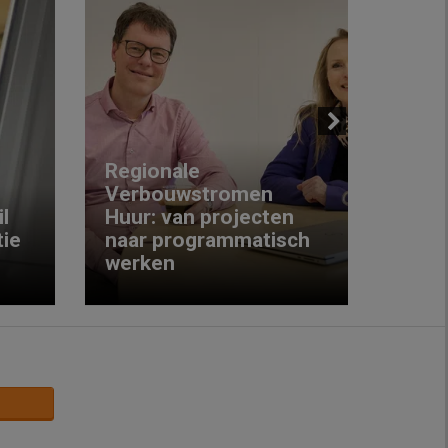
Next
Regionale
Verbouwstromen
‘We w
l
Huur: van projecten
koop
ie
naar programmatisch
gewo
werken
krijg