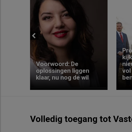
Previous
ng:
Pro
kij
Voorwoord: De
nie
ke
oplossingen liggen
vol
klaar, nu nog de wil
ben
Volledig toegang tot Vas