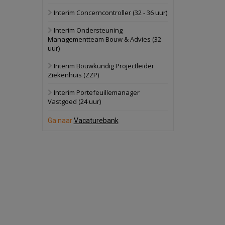
Interim Concerncontroller (32 - 36 uur)
Schuinesloot
Bekijk
Interim Ondersteuning
27 augustus 2026
Binnenvaartschip
Managementteam Bouw & Advies (32
uur)
Panheel
Bekijk
Interim Bouwkundig Projectleider
Ziekenhuis (ZZP)
17 september 2026
Voormalig
politiebureau
Interim Portefeuillemanager
Vastgoed (24 uur)
Dordrecht
Bekijk
Ga naar
Vacaturebank
17 september 2026
Voormalig
politiebureau
Hilversum
Bekijk
17 september 2026
Voormalig
politiebureau
Zaandam
Bekijk
8 september 2026
Zorgcomplex