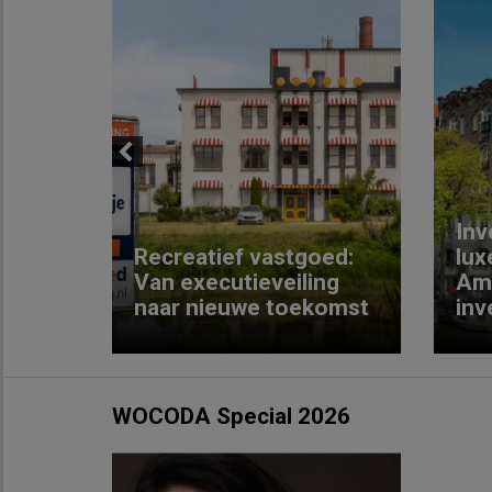
Previous
Inv
e
Recreatief vastgoed:
lux
t met
Van executieveiling
Am
naar nieuwe toekomst
inv
WOCODA Special 2026