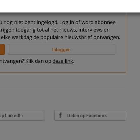
t u nog niet bent ingelogd. Log in of word abonnee
rijgen toegang tot al het nieuws, interviews en
elke werkdag de populaire nieuwsbrief ontvangen.
Inloggen
 ontvangen? Klik dan op
deze link
.
op LinkedIn
Delen op Facebook