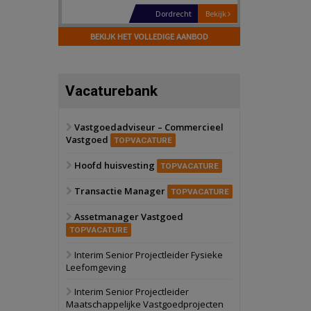
Hilversum
Bekijk
17 september 2026
BEKIJK HET VOLLEDIGE AANBOD
Voormalig
politiebureau
Zaandam
Bekijk
Vacaturebank
8 september 2026
Zorgcomplex
Vastgoedadviseur – Commercieel
Vastgoed
Zwanenburg
Bekijk
TOPVACATURE
6 oktober 2026
Hoofd huisvesting
Transformatieobject
TOPVACATURE
Transactie Manager
TOPVACATURE
Schiedam
Bekijk
Assetmanager Vastgoed
22 september 2026
Attractiepark
TOPVACATURE
Interim Senior Projectleider Fysieke
Leefomgeving
Oranje
Bekijk
28 september 2026
Interim Senior Projectleider
Grootschalig
Maatschappelijke Vastgoedprojecten
bedrijventerrein