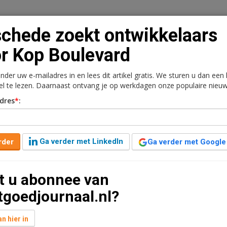
chede zoekt ontwikkelaars
r Kop Boulevard
onder uw e-mailadres in en lees dit artikel gratis. We sturen u dan een
n
Vacaturebank
Contact
Abonnementen
kel te lezen. Daarnaast ontvang je op werkdagen onze populaire nieuw
dres
*
:
rkt
Kantoren
Retail
Logistiek
Juridisch | Fiscaa
kkelaars voor Kop
Ga verder met LinkedIn
rder
Ga verder met Google
t u abonnee van
nden geleden aangepast
1 minuut leestijd
tgoedjournaal.nl?
g van de Antea group met de partnerselectie voor de
vard. Het gaat om de deelplannen B en C.
n hier in