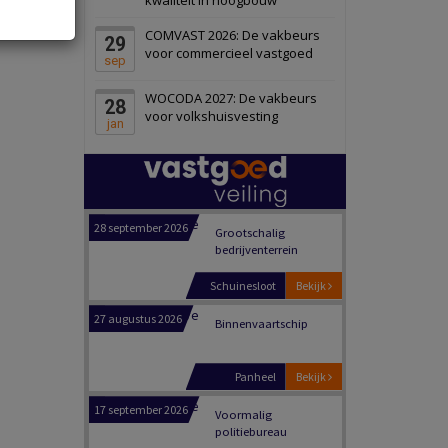
Schiedam
Bekijk
COMVAST 2026: De vakbeurs
29
22 september 2026
Attractiepark
voor commercieel vastgoed
sep
WOCODA 2027: De vakbeurs
28
Oranje
Bekijk
voor volkshuisvesting
jan
28 september 2026
Grootschalig
bedrijventerrein
Schuinesloot
Bekijk
27 augustus 2026
Binnenvaartschip
Panheel
Bekijk
17 september 2026
Voormalig
politiebureau
Dordrecht
Bekijk
17 september 2026
Voormalig
politiebureau