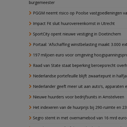
burgemeester
PGGM neemt risico op Poolse vastgoedleningen va
Impact Fit sluit huurovereenkomst in Utrecht
SportCity opent nieuwe vestiging in Doetinchem
Portaal: 'Afschaffing winstbelasting maakt 3.000 e
197 miljoen euro voor omgeving hoogspanningspr
Raad van State staat beperking beroepsrecht over
Nederlandse portefeuille blijft zwaartepunt in halfja
Nederlander geeft meer uit aan auto’s, apparaten 
Nieuwe huurders voor bedrijfsunits in Amstelveen
Het indexeren van de huurprijs bij 290-ruimte en 2
Segro stemt in met overnamebod van 16 mrd euro