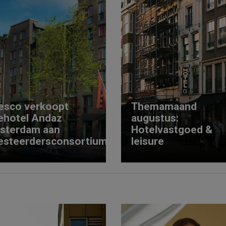
esco verkoopt
Themamaand
ehotel Andaz
augustus:
sterdam aan
Hotelvastgoed &
esteerdersconsortium
leisure