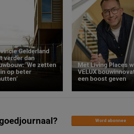
vincie Gelderland
kt verder dan
uwbouw: ‘We zetten
Met Living Places wi
 in op beter
VELUX bouwinnovat
utten’
een boost geven
tgoedjournaal?
Word abonnee