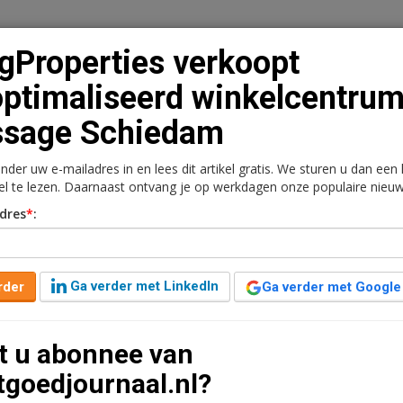
gProperties verkoopt
ptimaliseerd winkelcentru
ssage Schiedam
n
Vacaturebank
Contact
Abonnementen
onder uw e-mailadres in en lees dit artikel gratis. We sturen u dan een
rkt
Kantoren
Retail
Logistiek
Juridisch | Fiscaa
kel te lezen. Daarnaast ontvang je op werkdagen onze populaire nieuw
dres
*
:
opt geoptimaliseerd
age Schiedam
Ga verder met LinkedIn
rder
Ga verder met Google
en leestijd
t u abonnee van
 Schiedam verkocht aan vastgoedinvesteerder
tgoedjournaal.nl?
0 m2 verhuurbaar vloeroppervlak, verdeeld over