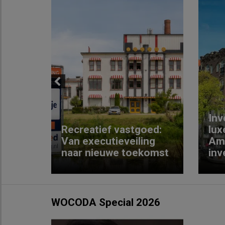
Previous
Inv
e
Recreatief vastgoed:
lux
t met
Van executieveiling
Am
naar nieuwe toekomst
inv
WOCODA Special 2026