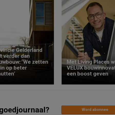
vincie Gelderland
kt verder dan
uwbouw: ‘We zetten
Met Living Places wi
 in op beter
VELUX bouwinnovat
utten’
een boost geven
tgoedjournaal?
Word abonnee