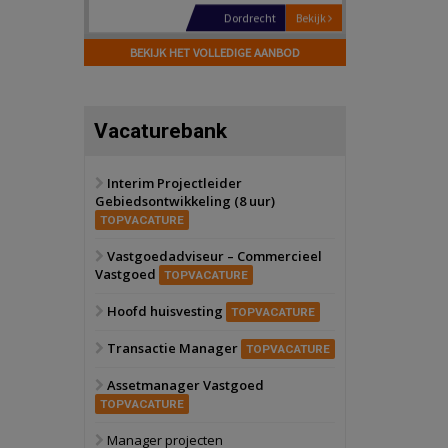
Hilversum
Bekijk
17 september 2026
BEKIJK HET VOLLEDIGE AANBOD
Voormalig
politiebureau
Zaandam
Bekijk
Vacaturebank
8 september 2026
Zorgcomplex
Interim Projectleider
Gebiedsontwikkeling (8 uur)
Zwanenburg
Bekijk
TOPVACATURE
6 oktober 2026
Transformatieobject
Vastgoedadviseur – Commercieel
Vastgoed
TOPVACATURE
Schiedam
Bekijk
Hoofd huisvesting
TOPVACATURE
22 september 2026
Attractiepark
Transactie Manager
TOPVACATURE
Assetmanager Vastgoed
Oranje
Bekijk
TOPVACATURE
28 september 2026
Grootschalig
Manager projecten
bedrijventerrein