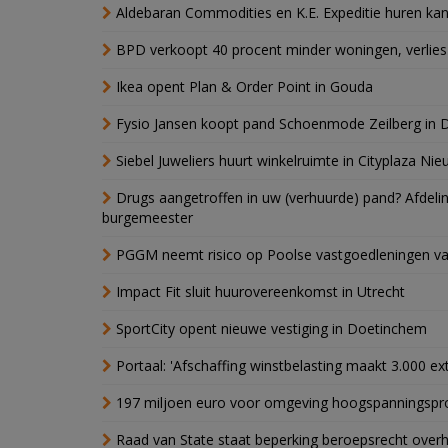
Aldebaran Commodities en K.E. Expeditie huren ka
BPD verkoopt 40 procent minder woningen, verlies
Ikea opent Plan & Order Point in Gouda
Fysio Jansen koopt pand Schoenmode Zeilberg in 
Siebel Juweliers huurt winkelruimte in Cityplaza Ni
Drugs aangetroffen in uw (verhuurde) pand? Afde
burgemeester
PGGM neemt risico op Poolse vastgoedleningen va
Impact Fit sluit huurovereenkomst in Utrecht
SportCity opent nieuwe vestiging in Doetinchem
Portaal: 'Afschaffing winstbelasting maakt 3.000 e
197 miljoen euro voor omgeving hoogspanningspr
Raad van State staat beperking beroepsrecht over