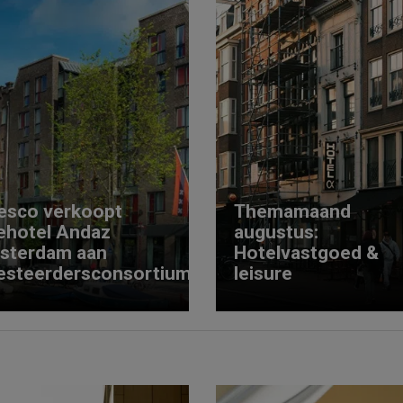
esco verkoopt
Themamaand
ehotel Andaz
augustus:
sterdam aan
Hotelvastgoed &
esteerdersconsortium
leisure