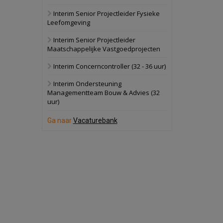
Interim Senior Projectleider Fysieke
Schuinesloot
Bekijk
Leefomgeving
27 augustus 2026
Binnenvaartschip
Interim Senior Projectleider
Maatschappelijke Vastgoedprojecten
Panheel
Bekijk
Interim Concerncontroller (32 - 36 uur)
17 september 2026
Voormalig
Interim Ondersteuning
politiebureau
Managementteam Bouw & Advies (32
uur)
Dordrecht
Bekijk
17 september 2026
Ga naar
Vacaturebank
Voormalig
politiebureau
Hilversum
Bekijk
17 september 2026
Voormalig
politiebureau
Zaandam
Bekijk
8 september 2026
Zorgcomplex