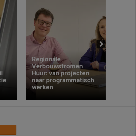
Next
Regionale
Verbouwstromen
‘We w
l
Huur: van projecten
koop
ie
naar programmatisch
gewo
werken
krijg