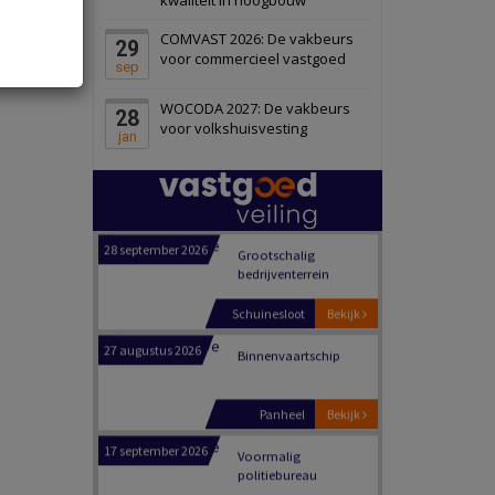
Schiedam
Bekijk
COMVAST 2026: De vakbeurs
29
22 september 2026
Attractiepark
voor commercieel vastgoed
sep
WOCODA 2027: De vakbeurs
28
Oranje
Bekijk
voor volkshuisvesting
jan
28 september 2026
Grootschalig
bedrijventerrein
Schuinesloot
Bekijk
27 augustus 2026
Binnenvaartschip
Panheel
Bekijk
17 september 2026
Voormalig
politiebureau
Dordrecht
Bekijk
17 september 2026
Voormalig
politiebureau