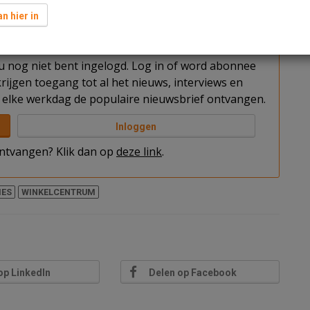
laagse parkeergarage met 280 parkeerplaatsen.
n hier in
t u nog niet bent ingelogd. Log in of word abonnee
rijgen toegang tot al het nieuws, interviews en
elke werkdag de populaire nieuwsbrief ontvangen.
Inloggen
 ontvangen? Klik dan op
deze link
.
IES
WINKELCENTRUM
op LinkedIn
Delen op Facebook