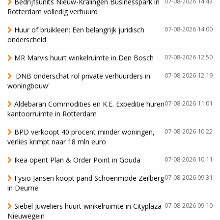
Bedrijfsunits Nieuw-Kralingen Businesspark in
07-08-2026 14:43
Rotterdam volledig verhuurd
Huur of bruikleen: Een belangrijk juridisch
07-08-2026 14:00
onderscheid
MR Marvis huurt winkelruimte in Den Bosch
07-08-2026 12:50
'DNB onderschat rol private verhuurders in
07-08-2026 12:19
woningbouw'
Aldebaran Commodities en K.E. Expeditie huren
07-08-2026 11:01
kantoorruimte in Rotterdam
BPD verkoopt 40 procent minder woningen,
07-08-2026 10:22
verlies krimpt naar 18 mln euro
Ikea opent Plan & Order Point in Gouda
07-08-2026 10:11
Fysio Jansen koopt pand Schoenmode Zeilberg
07-08-2026 09:31
in Deurne
Siebel Juweliers huurt winkelruimte in Cityplaza
07-08-2026 09:10
Nieuwegein