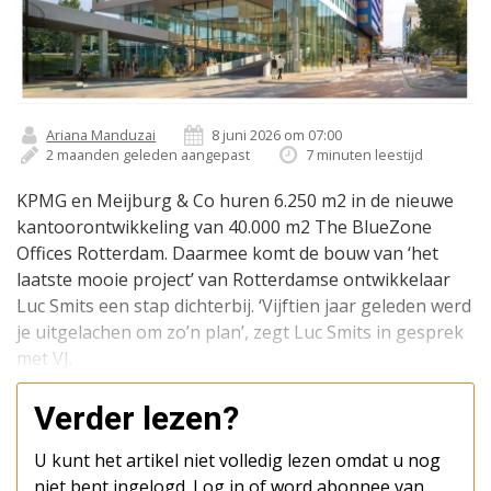
Ariana Manduzai
8 juni 2026 om 07:00
2 maanden geleden aangepast
7 minuten leestijd
KPMG en Meijburg & Co huren 6.250 m2 in de nieuwe
kantoorontwikkeling van 40.000 m2 The BlueZone
Offices Rotterdam. Daarmee komt de bouw van ‘het
laatste mooie project’ van Rotterdamse ontwikkelaar
Luc Smits een stap dichterbij. ‘Vijftien jaar geleden werd
je uitgelachen om zo’n plan’, zegt Luc Smits in gesprek
met VJ.
Verder lezen?
U kunt het artikel niet volledig lezen omdat u nog
niet bent ingelogd. Log in of word abonnee van