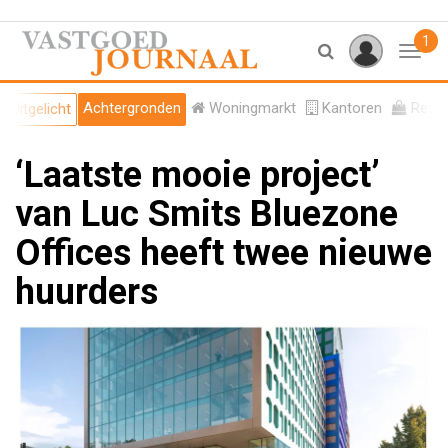
1
Toggl
Achtergronden
Woningmarkt
Kantoren
Retail
Uitgelicht
‘Laatste mooie project’
van Luc Smits Bluezone
Offices heeft twee nieuwe
huurders