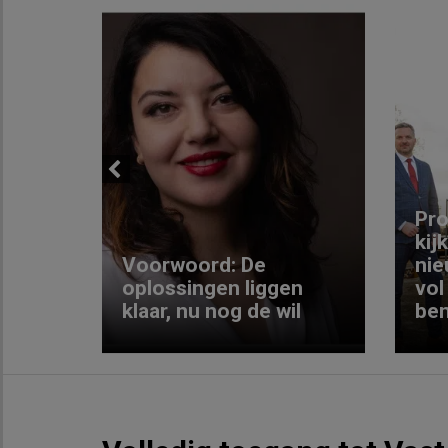
Previous
ng:
Pro
kij
Voorwoord: De
nie
ke
oplossingen liggen
vol
klaar, nu nog de wil
ben