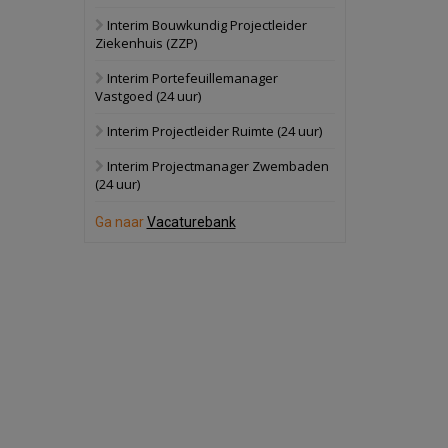
Interim Bouwkundig Projectleider
Hilversum
Bekijk
Ziekenhuis (ZZP)
17 september 2026
Voormalig
Interim Portefeuillemanager
politiebureau
Vastgoed (24 uur)
Zaandam
Bekijk
Interim Projectleider Ruimte (24 uur)
8 september 2026
Zorgcomplex
Interim Projectmanager Zwembaden
(24 uur)
Zwanenburg
Bekijk
Ga naar
Vacaturebank