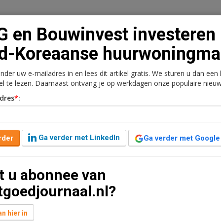
 en Bouwinvest investeren 
d-Koreaanse huurwoningma
onder uw e-mailadres in en lees dit artikel gratis. We sturen u dan een
n
Vacaturebank
Contact
Abonnementen
kel te lezen. Daarnaast ontvang je op werkdagen onze populaire nieuw
dres
*
:
rkt
Kantoren
Retail
Logistiek
Juridisch | Fiscaa
vesteren in Zuid-
Ga verder met LinkedIn
rder
Ga verder met Google
ngmarkt
t u abonnee van
den geleden aangepast
3 minuten leestijd
tgoedjournaal.nl?
en dollar, omgerekend circa 258 miljoen euro, in een
ea Living Venture (KLV) richt zich op huurwoningen
n hier in