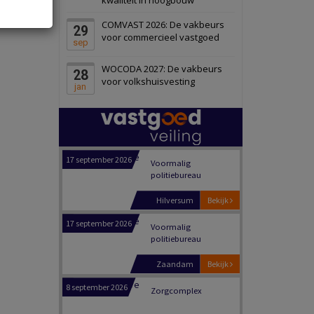
Panheel
Bekijk
COMVAST 2026: De vakbeurs
29
17 september 2026
Voormalig
voor commercieel vastgoed
sep
politiebureau
WOCODA 2027: De vakbeurs
28
Dordrecht
Bekijk
voor volkshuisvesting
jan
17 september 2026
Voormalig
politiebureau
Hilversum
Bekijk
17 september 2026
Voormalig
politiebureau
Zaandam
Bekijk
8 september 2026
Zorgcomplex
Zwanenburg
Bekijk
6 oktober 2026
Transformatieobject