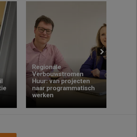
Next
Regionale
Verbouwstromen
‘We w
l
Huur: van projecten
koop
ie
naar programmatisch
gewo
werken
krijg