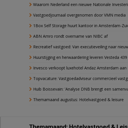
Waarom Nederland een nieuwe Nationale Invester
Vastgoedjournaal overgenomen door VMN media
1Box Self Storage huurt kantoor in Amsterdam-Zu
ABN Amro rondt overname van NIBC af
Recreatief vastgoed: Van executieveiling naar nie
Huurstijging en herwaardering leveren Vesteda 439
Invesco verkoopt luxehotel Andaz Amsterdam aan 
Topvacature: Vastgoedadviseur commercieel vastg
Huib Boissevain: 'Analyse DNB brengt een samenva
Themamaand augustus: Hotelvastgoed & leisure
Themamaand: Hotelvastgoed & Leis