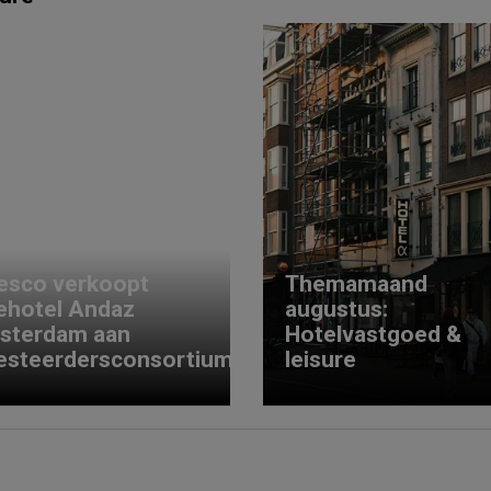
esco verkoopt
Themamaand
ehotel Andaz
augustus:
sterdam aan
Hotelvastgoed &
esteerdersconsortium
leisure