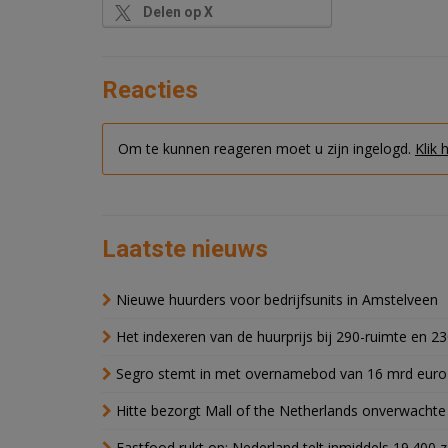
Delen op X
Reacties
Om te kunnen reageren moet u zijn ingelogd.
Klik 
Laatste nieuws
Nieuwe huurders voor bedrijfsunits in Amstelveen
Het indexeren van de huurprijs bij 290-ruimte en 2
Segro stemt in met overnamebod van 16 mrd euro
Hitte bezorgt Mall of the Netherlands onverwacht
Fastfood rukt op: Nederland telt inmiddels 19.400 