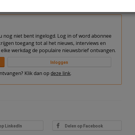
 vraag naar professioneel beheerde huurwoningen
t u nog niet bent ingelogd. Log in of word abonnee
rijgen toegang tot al het nieuws, interviews en
elke werkdag de populaire nieuwsbrief ontvangen.
Inloggen
 ontvangen? Klik dan op
deze link
.
op LinkedIn
Delen op Facebook