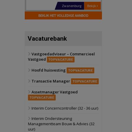
Schiedam
Bekijk
22 september 2026
BEKIJK HET VOLLEDIGE AANBOD
Attractiepark
Oranje
Bekijk
Vacaturebank
28 september 2026
Grootschalig
bedrijventerrein
Vastgoedadviseur – Commercieel
Vastgoed
Schuinesloot
Bekijk
TOPVACATURE
27 augustus 2026
Hoofd huisvesting
Binnenvaartschip
TOPVACATURE
Transactie Manager
TOPVACATURE
Panheel
Bekijk
Assetmanager Vastgoed
17 september 2026
Voormalig
TOPVACATURE
politiebureau
Interim Concerncontroller (32 - 36 uur)
Dordrecht
Bekijk
Interim Ondersteuning
17 september 2026
Managementteam Bouw & Advies (32
Voormalig
uur)
politiebureau