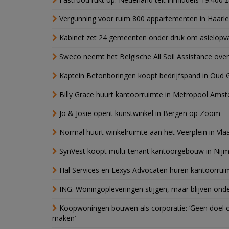
Vergunning voor ruim 800 appartementen in Haarlem
Kabinet zet 24 gemeenten onder druk om asielopva
Sweco neemt het Belgische All Soil Assistance over
Kaptein Betonboringen koopt bedrijfspand in Oud 
Billy Grace huurt kantoorruimte in Metropool Ams
Jo & Josie opent kunstwinkel in Bergen op Zoom
Normal huurt winkelruimte aan het Veerplein in Vla
SynVest koopt multi-tenant kantoorgebouw in Nij
Hal Services en Lexys Advocaten huren kantoorrui
ING: Woningopleveringen stijgen, maar blijven ond
Koopwoningen bouwen als corporatie: ‘Geen doel o
maken’