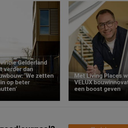
vincie Gelderland
kt verder dan
uwbouw: ‘We zetten
Met Living Places wi
 in op beter
VELUX bouwinnovat
utten’
een boost geven