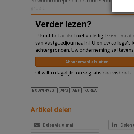
en woonconcepten in en rond Seoul, waar de
groeit.
Verder lezen?
U kunt het artikel niet volledig lezen omda
van Vastgoedjournaal.nl. U en uw collega's k
achtergronden. Uw onderneming zal tevens 
Abonnement afsluiten
Of wilt u dagelijks onze gratis nieuwsbrief
BOUWINVEST
APG
ABP
KOREA
Artikel delen
Delen via e-mail
Delen 