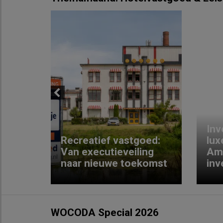
Previous
Inv
e
Recreatief vastgoed:
lux
t met
Van executieveiling
Am
naar nieuwe toekomst
inv
WOCODA Special 2026