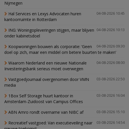
Nijmegen
Hal Services en Lexys Advocaten huren
04-08-2026 10:45
kantoorruimte in Rotterdam
ING: Woningopleveringen stijgen, maar blijven
04-08-2026 10:13
onder kabinetsdoel
Koopwoningen bouwen als corporatie: ‘Geen
04-08-2026 09:30
doel op zich, maar een middel om betere buurten te maken’
Waarom Nederland een nieuwe Nationale
04-08-2026 08:00
Investeringsbank serieus moet overwegen
Vastgoedjournaal overgenomen door VMN
03-08-2026 22:50
media
1Box Self Storage huurt kantoor in
03-08-2026 16:04
Amsterdam-Zuidoost van Campus Offices
ABN Amro rondt overname van NIBC af
03-08-2026 15:10
Recreatief vastgoed: Van executieveiling naar
03-08-2026 14:54
nieuwe toekomst