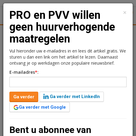
×
PRO en PVV willen
1
Toggl
geen huurverhogende
Achtergronden
Woningmarkt
Kantore
Nieuws
Uitgelicht
maatregelen
PRO en PVV willen geen
Vul hieronder uw e-mailadres in en lees dit artikel gratis. We
sturen u dan een link om het artikel te lezen. Daarnaast
huurverhogende
ontvang je op werkdagen onze populaire nieuwsbrief.
E-mailadres
*
:
maatregelen
Ga verder met LinkedIn
Ga verder
Ariana Manduzai
4 juni 2026 om 09:55
2 maanden geleden aangepast
5 minuten leestijd
Ga verder met Google
In de Tweede Kamer bleven tijdens het debat over de
versoepelingen van de Wet betaalbare huur de zorgen
Bent u abonnee van
over de betaalbaarheid van huren overheersen. Pro