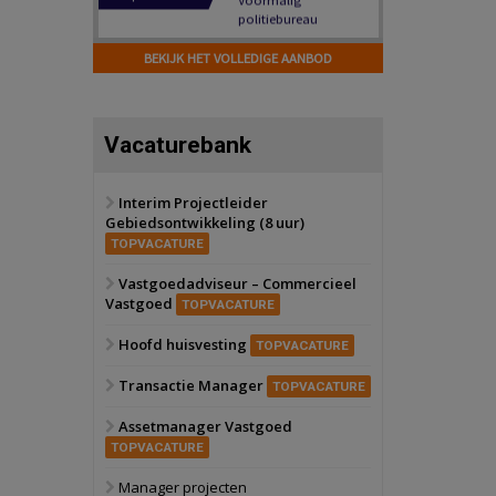
Hilversum
Bekijk
17 september 2026
BEKIJK HET VOLLEDIGE AANBOD
Voormalig
politiebureau
Zaandam
Bekijk
Vacaturebank
8 september 2026
Zorgcomplex
Interim Projectleider
Gebiedsontwikkeling (8 uur)
Zwanenburg
Bekijk
TOPVACATURE
6 oktober 2026
Transformatieobject
Vastgoedadviseur – Commercieel
Vastgoed
TOPVACATURE
Schiedam
Bekijk
Hoofd huisvesting
TOPVACATURE
22 september 2026
Attractiepark
Transactie Manager
TOPVACATURE
Assetmanager Vastgoed
Oranje
Bekijk
TOPVACATURE
28 september 2026
Grootschalig
Manager projecten
bedrijventerrein