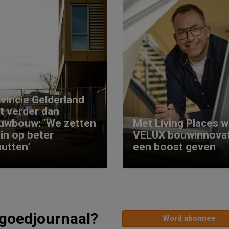
vincie Gelderland
kt verder dan
uwbouw: ‘We zetten
Met Living Places wi
 in op beter
VELUX bouwinnovat
utten’
een boost geven
tgoedjournaal?
Word abonnee