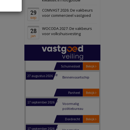
Schiedam
Bekijk
COMVAST 2026: De vakbeurs
29
22 september 2026
Attractiepark
voor commercieel vastgoed
sep
WOCODA 2027: De vakbeurs
28
Oranje
Bekijk
voor volkshuisvesting
jan
28 september 2026
Grootschalig
bedrijventerrein
Schuinesloot
Bekijk
27 augustus 2026
Binnenvaartschip
Panheel
Bekijk
17 september 2026
Voormalig
politiebureau
Dordrecht
Bekijk
17 september 2026
Voormalig
politiebureau