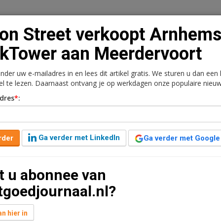
on Street verkoopt Arnhem
kTower aan Meerdervoort
onder uw e-mailadres in en lees dit artikel gratis. We sturen u dan een
n
Vacaturebank
Contact
Abonnementen
kel te lezen. Daarnaast ontvang je op werkdagen onze populaire nieuw
dres
*
:
rkt
Kantoren
Retail
Logistiek
Juridisch | Fiscaa
pt Arnhemse ParkTower
Ga verder met LinkedIn
rder
Ga verder met Google
t u abonnee van
 leestijd
tgoedjournaal.nl?
ower in Arnhem verkocht aan
oort. Het kantoorgebouw is gelegen aan Arnhem
n hier in