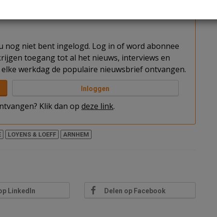
t u nog niet bent ingelogd. Log in of word abonnee
rijgen toegang tot al het nieuws, interviews en
elke werkdag de populaire nieuwsbrief ontvangen.
Inloggen
 ontvangen? Klik dan op
deze link
.
E
LOYENS & LOEFF
ARNHEM
op LinkedIn
Delen op Facebook