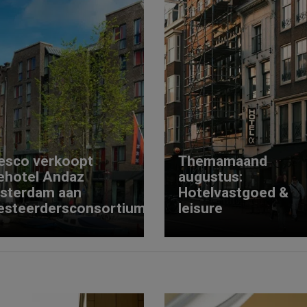
esco verkoopt
Themamaand
ehotel Andaz
augustus:
sterdam aan
Hotelvastgoed &
esteerdersconsortium
leisure