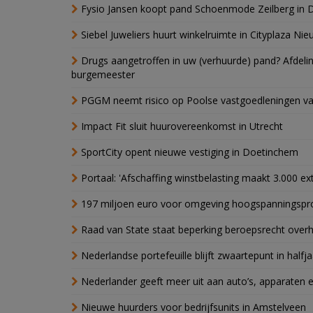
Fysio Jansen koopt pand Schoenmode Zeilberg in 
Siebel Juweliers huurt winkelruimte in Cityplaza Ni
Drugs aangetroffen in uw (verhuurde) pand? Afde
burgemeester
PGGM neemt risico op Poolse vastgoedleningen va
Impact Fit sluit huurovereenkomst in Utrecht
SportCity opent nieuwe vestiging in Doetinchem
Portaal: 'Afschaffing winstbelasting maakt 3.000 e
197 miljoen euro voor omgeving hoogspanningspr
Raad van State staat beperking beroepsrecht over
Nederlandse portefeuille blijft zwaartepunt in halfja
Nederlander geeft meer uit aan auto’s, apparaten 
Nieuwe huurders voor bedrijfsunits in Amstelveen