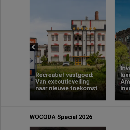
Previous
Inv
e
Recreatief vastgoed:
lux
t met
Van executieveiling
Am
naar nieuwe toekomst
inv
WOCODA Special 2026