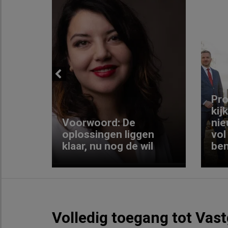
Previous
ng:
Pro
kij
Voorwoord: De
nie
ke
oplossingen liggen
vol
klaar, nu nog de wil
ben
Volledig toegang tot Vas