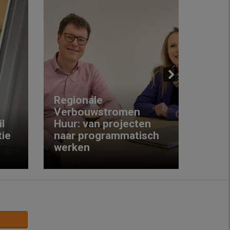
Next
Regionale
Verbouwstromen
‘We w
l
Huur: van projecten
koop
ie
naar programmatisch
gewo
werken
krijg