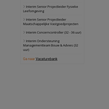
Interim Senior Projectleider Fysieke
Schuinesloot
Bekijk
Leefomgeving
27 augustus 2026
Binnenvaartschip
Interim Senior Projectleider
Maatschappelijke Vastgoedprojecten
Panheel
Bekijk
Interim Concerncontroller (32 - 36 uur)
17 september 2026
Voormalig
Interim Ondersteuning
politiebureau
Managementteam Bouw & Advies (32
uur)
Dordrecht
Bekijk
17 september 2026
Ga naar
Vacaturebank
Voormalig
politiebureau
Hilversum
Bekijk
17 september 2026
Voormalig
politiebureau
Zaandam
Bekijk
8 september 2026
Zorgcomplex