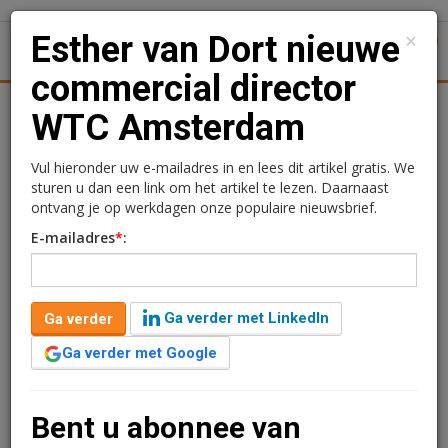
×
Esther van Dort nieuwe
1
Toggl
commercial director
tiek
Juridisch | Fiscaal
Transacties
Werk
Specials
WTC Amsterdam
Esther van Dort nieuwe
Vul hieronder uw e-mailadres in en lees dit artikel gratis. We
sturen u dan een link om het artikel te lezen. Daarnaast
commercial director WTC
ontvang je op werkdagen onze populaire nieuwsbrief.
E-mailadres
*
:
Amsterdam
Redactie
2 juni 2026 om 11:16
Ga verder met LinkedIn
Ga verder
2 maanden geleden aangepast
2 minuten leestijd
Ga verder met Google
CBRE Investment Management heeft Esther van Dort
tot commercial director van het WTC Amsterdam
benoemd.
Bent u abonnee van