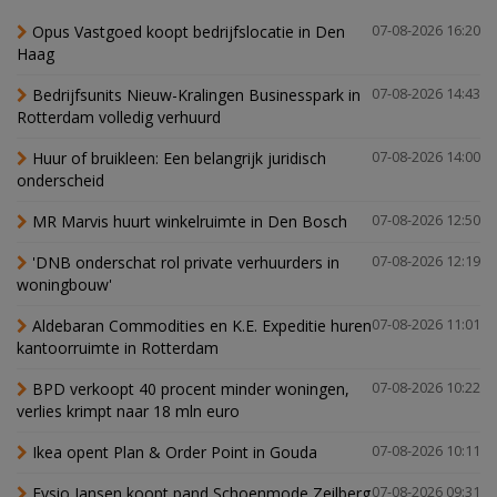
Opus Vastgoed koopt bedrijfslocatie in Den
07-08-2026 16:20
Haag
Bedrijfsunits Nieuw-Kralingen Businesspark in
07-08-2026 14:43
Rotterdam volledig verhuurd
Huur of bruikleen: Een belangrijk juridisch
07-08-2026 14:00
onderscheid
MR Marvis huurt winkelruimte in Den Bosch
07-08-2026 12:50
'DNB onderschat rol private verhuurders in
07-08-2026 12:19
woningbouw'
Aldebaran Commodities en K.E. Expeditie huren
07-08-2026 11:01
kantoorruimte in Rotterdam
BPD verkoopt 40 procent minder woningen,
07-08-2026 10:22
verlies krimpt naar 18 mln euro
Ikea opent Plan & Order Point in Gouda
07-08-2026 10:11
Fysio Jansen koopt pand Schoenmode Zeilberg
07-08-2026 09:31