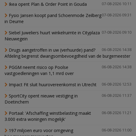
Ikea opent Plan & Order Point in Gouda
07-08-2026 10:11
Fysio Jansen koopt pand Schoenmode Zeilberg
07-08-2026 09:31
in Deurne
Siebel Juweliers huurt winkelruimte in Cityplaza
07-08-2026 09:10
Nieuwegein
Drugs aangetroffen in uw (verhuurde) pand?
06-08-2026 14:38
Afdeling begrenst dwangsombevoegdheid van de burgemeester
PGGM neemt risico op Poolse
06-08-2026 14:38
vastgoedleningen van 1,1 mrd over
Impact Fit sluit huurovereenkomst in Utrecht
06-08-2026 12:53
SportCity opent nieuwe vestiging in
06-08-2026 11:37
Doetinchem
Portaal: 'Afschaffing winstbelasting maakt
06-08-2026 11:21
3.000 extra woningen mogelijk'
197 miljoen euro voor omgeving
06-08-2026 11:00