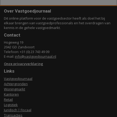
Over Vastgoedjournaal
Dit online platform voor de vastgoedsector heeft als doel het bij
elkaar brengen van vastgoedprofessionals en het overdragen van
kennis in de gehele vastgoedmarkt.
Contact
Hogeweg 19
2042 GD Zandvoort
Telefoon: +31 (0) 23 743 49 09
E-mail:
info@vastgoedjournaal.nl
Onze privacyverklaring
Links
Vastgoedjournaal
Achtergronden
Woningmarkt
Kantoren
Retail
Logistiek
Juridisch | Fiscaal
Transacties