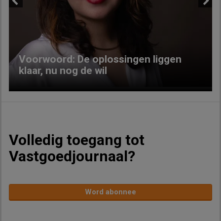
Previous
Next
Voorwoord: De oplossingen liggen
klaar, nu nog de wil
Volledig toegang tot
Vastgoedjournaal?
Word abonnee