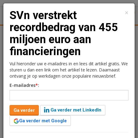
×
SVn verstrekt
1
Toggl
recordbedrag van 455
Achtergronden
Woningmarkt
Kantore
Nieuws
Uitgelicht
miljoen euro aan
financieringen
SVn verstrekt
recordbedrag van 455
Vul hieronder uw e-mailadres in en lees dit artikel gratis. We
sturen u dan een link om het artikel te lezen. Daarnaast
miljoen euro aan
ontvang je op werkdagen onze populaire nieuwsbrief.
E-mailadres
*
:
financieringen
Redactie
28 mei 2026 om 07:00
Ga verder met LinkedIn
Ga verder
2 maanden geleden aangepast
3 minuten leestijd
Ga verder met Google
Stimuleringsfonds Volkshuisvesting Nederlandse
gemeenten (SVn) heeft in 2025 voor 455 miljoen euro