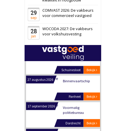
Schiedam
Bekijk
COMVAST 2026: De vakbeurs
29
22 september 2026
Attractiepark
voor commercieel vastgoed
sep
WOCODA 2027: De vakbeurs
28
Oranje
Bekijk
voor volkshuisvesting
jan
28 september 2026
Grootschalig
bedrijventerrein
Schuinesloot
Bekijk
27 augustus 2026
Binnenvaartschip
Panheel
Bekijk
17 september 2026
Voormalig
politiebureau
Dordrecht
Bekijk
17 september 2026
Voormalig
politiebureau