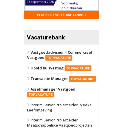
Hilversum
Bekijk
17 september 2026
BEKIJK HET VOLLEDIGE AANBOD
Voormalig
politiebureau
Zaandam
Bekijk
Vacaturebank
8 september 2026
Zorgcomplex
Vastgoedadviseur – Commercieel
Vastgoed
Zwanenburg
Bekijk
TOPVACATURE
6 oktober 2026
Hoofd huisvesting
Transformatieobject
TOPVACATURE
Transactie Manager
TOPVACATURE
Schiedam
Bekijk
Assetmanager Vastgoed
22 september 2026
Attractiepark
TOPVACATURE
Interim Senior Projectleider Fysieke
Leefomgeving
Oranje
Bekijk
28 september 2026
Interim Senior Projectleider
Grootschalig
Maatschappelijke Vastgoedprojecten
bedrijventerrein