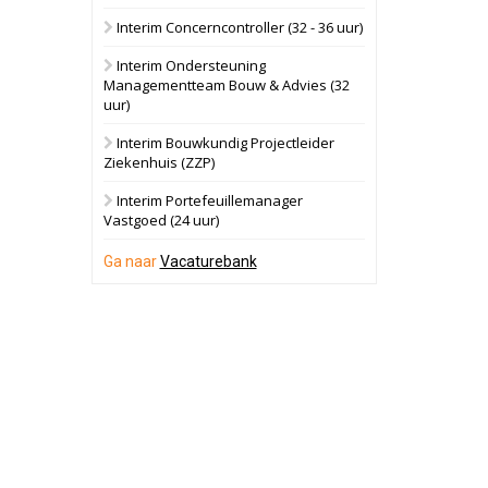
Interim Concerncontroller (32 - 36 uur)
Schuinesloot
Bekijk
Interim Ondersteuning
27 augustus 2026
Binnenvaartschip
Managementteam Bouw & Advies (32
uur)
Panheel
Bekijk
Interim Bouwkundig Projectleider
Ziekenhuis (ZZP)
17 september 2026
Voormalig
politiebureau
Interim Portefeuillemanager
Vastgoed (24 uur)
Dordrecht
Bekijk
Ga naar
Vacaturebank
17 september 2026
Voormalig
politiebureau
Hilversum
Bekijk
17 september 2026
Voormalig
politiebureau
Zaandam
Bekijk
8 september 2026
Zorgcomplex