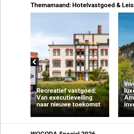
Themamaand: Hotelvastgoed & Leis
Previous
Inv
e
Recreatief vastgoed:
lux
t met
Van executieveiling
Am
naar nieuwe toekomst
inv
WOCODA Special 2026