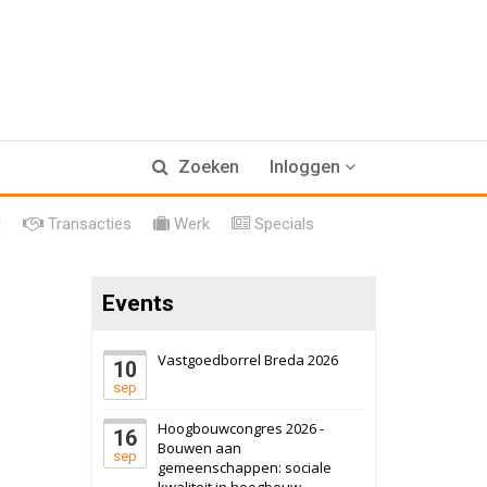
17 september 2026
Voormalig
Zoeken
Inloggen
politiebureau
Hilversum
Bekijk
l
Transacties
Werk
Specials
17 september 2026
Voormalig
politiebureau
Events
Zaandam
Bekijk
8 september 2026
Zorgcomplex
Vastgoedborrel Breda 2026
10
sep
Zwanenburg
Bekijk
Hoogbouwcongres 2026 -
16
6 oktober 2026
Transformatieobject
Bouwen aan
sep
gemeenschappen: sociale
kwaliteit in hoogbouw