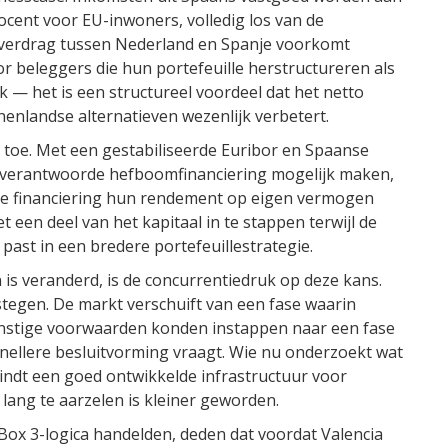
rocent voor EU-inwoners, volledig los van de
gverdrag tussen Nederland en Spanje voorkomt
r beleggers die hun portefeuille herstructureren als
ak — het is een structureel voordeel dat het netto
enlandse alternatieven wezenlijk verbetert.
 toe. Met een gestabiliseerde Euribor en Spaanse
 verantwoorde hefboomfinanciering mogelijk maken,
jke financiering hun rendement op eigen vermogen
 een deel van het kapitaal in te stappen terwijl de
 past in een bredere portefeuillestrategie.
is veranderd, is de concurrentiedruk op deze kans.
stegen. De markt verschuift van een fase waarin
nstige voorwaarden konden instappen naar een fase
snellere besluitvorming vraagt. Wie nu onderzoekt wat
vindt een goed ontwikkelde infrastructuur voor
ang te aarzelen is kleiner geworden.
 Box 3-logica handelden, deden dat voordat Valencia