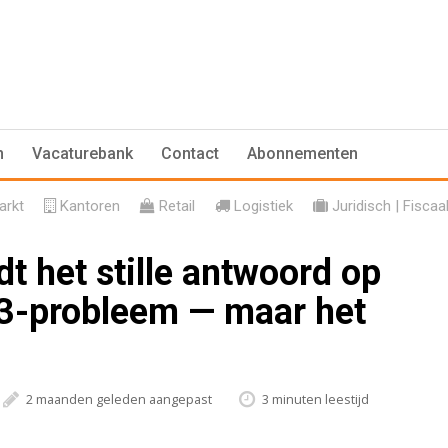
n
Vacaturebank
Contact
Abonnementen
rkt
Kantoren
Retail
Logistiek
Juridisch | Fiscaa
t het stille antwoord op
 3-probleem — maar het
2 maanden geleden aangepast
3 minuten leestijd