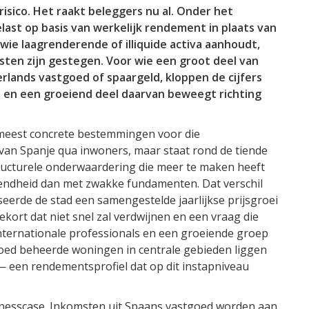
isico. Het raakt beleggers nu al. Onder het
last op basis van werkelijk rendement in plaats van
ie laagrenderende of illiquide activa aanhoudt,
sten zijn gestegen. Voor wie een groot deel van
rlands vastgoed of spaargeld, kloppen de cijfers
t, en een groeiend deel daarvan beweegt richting
e meest concrete bestemmingen voor die
d van Spanje qua inwoners, maar staat rond de tiende
tructurele onderwaardering die meer te maken heeft
kendheid dan met zwakke fundamenten. Dat verschil
iseerde de stad een samengestelde jaarlijkse prijsgroei
ort dat niet snel zal verdwijnen en een vraag die
internationale professionals en een groeiende groep
d beheerde woningen in centrale gebieden liggen
— een rendementsprofiel dat op dit instapniveau
inesscase. Inkomsten uit Spaans vastgoed worden aan