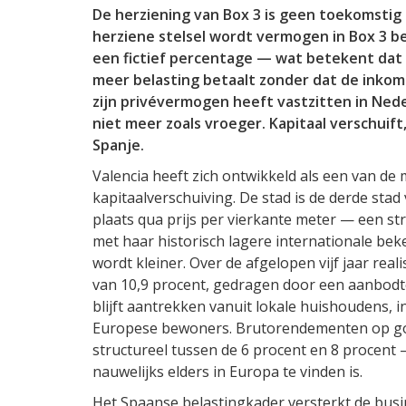
De herziening van Box 3 is geen toekomstig r
herziene stelsel wordt vermogen in Box 3 be
een fictief percentage — wat betekent dat w
meer belasting betaalt zonder dat de inkom
zijn privévermogen heeft vastzitten in Nede
niet meer zoals vroeger. Kapitaal verschuif
Spanje.
Valencia heeft zich ontwikkeld als een van d
kapitaalverschuiving. De stad is de derde sta
plaats qua prijs per vierkante meter — een s
met haar historisch lagere internationale be
wordt kleiner. Over de afgelopen vijf jaar real
van 10,9 procent, gedragen door een aanbodtek
blijft aantrekken vanuit lokale huishoudens, 
Europese bewoners. Brutorendementen op goe
structureel tussen de 6 procent en 8 procent 
nauwelijks elders in Europa te vinden is.
Het Spaanse belastingkader versterkt de bus