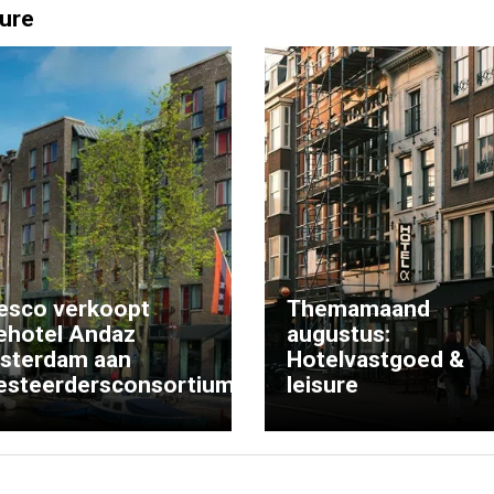
ure
esco verkoopt
Themamaand
ehotel Andaz
augustus:
sterdam aan
Hotelvastgoed &
esteerdersconsortium
leisure