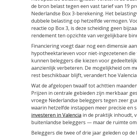
de bron belast tegen een vast tarief van 19 p
Nederlandse Box 3-berekening. Het belastin
dubbele belasting op hetzelfde vermogen. Voo
reactie op Box 3, is deze scheiding geen bijza
rendement ten opzichte van vergelijkbare binn
Financiering voegt daar nog een dimensie aan
hypotheektarieven voor niet-ingezetenen die
kunnen beleggers die kiezen voor gedeelteli
aanzienlijk verbeteren. De mogelijkheid om met
rest beschikbaar blijft, verandert hoe Valencia
Wat de afgelopen twaalf tot achttien maanden 
Prijzen in centrale gebieden zijn merkbaar ge
vroege Nederlandse beleggers tegen zeer gu
waarin hetzelfde instappen meer precisie en 
investeren in Valencia
in de praktijk inhoudt, 
buitenlandse beleggers — maar de ruimte om l
Beleggers die twee of drie jaar geleden op de