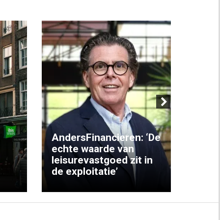
Next
AndersFinancieren: ‘De
echte waarde van
Elke
leisurevastgoed zit in
hote
de exploitatie’
inzic