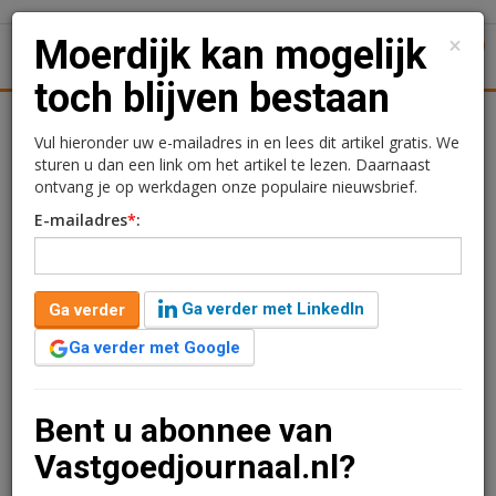
×
Moerdijk kan mogelijk
1
Toggl
toch blijven bestaan
Achtergronden
Woningmarkt
Kantore
Nieuws
Uitgelicht
Vul hieronder uw e-mailadres in en lees dit artikel gratis. We
sturen u dan een link om het artikel te lezen. Daarnaast
Moerdijk kan mogelijk
ontvang je op werkdagen onze populaire nieuwsbrief.
E-mailadres
*
:
toch blijven bestaan
Redactie
21 mei 2026 om 14:38
Ga verder met LinkedIn
Ga verder
3 maanden geleden aangepast
2 minuten leestijd
Ga verder met Google
Het dorp Moerdijk kan mogelijk toch blijven bestaan.
Het Rijk onderzoekt of er minder ruimte nodig is voor
energieprojecten en industrie, meldt de gemeente
Bent u abonnee van
Moerdijk. Een besluit wordt eind juni verwacht.
Vastgoedjournaal.nl?