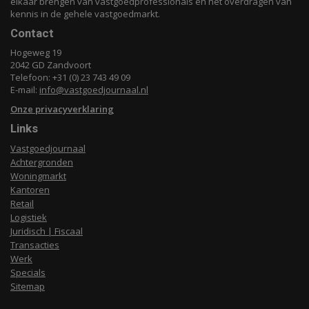
elkaar brengen van vastgoedprofessionals en het overdragen van
kennis in de gehele vastgoedmarkt.
Contact
Hogeweg 19
2042 GD Zandvoort
Telefoon: +31 (0) 23 743 49 09
E-mail:
info@vastgoedjournaal.nl
Onze privacyverklaring
Links
Vastgoedjournaal
Achtergronden
Woningmarkt
Kantoren
Retail
Logistiek
Juridisch | Fiscaal
Transacties
Werk
Specials
Sitemap