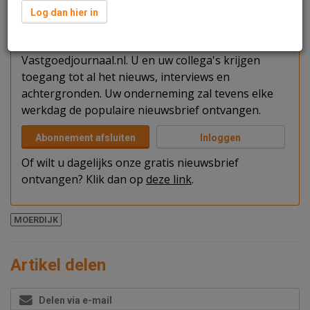
Verder lezen?
Log dan hier in
U kunt het artikel niet volledig lezen omdat u nog
niet bent ingelogd. Log in of word abonnee van
Vastgoedjournaal.nl. U en uw collega's krijgen
toegang tot al het nieuws, interviews en
achtergronden. Uw onderneming zal tevens elke
werkdag de populaire nieuwsbrief ontvangen.
Abonnement afsluiten
Inloggen
Of wilt u dagelijks onze gratis nieuwsbrief
ontvangen? Klik dan op
deze link
.
MOERDIJK
Artikel delen
Delen via e-mail