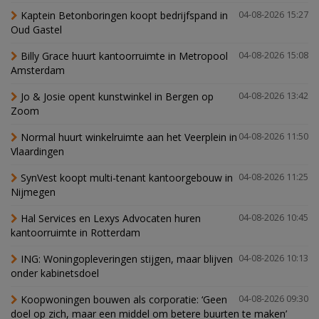
Kaptein Betonboringen koopt bedrijfspand in
04-08-2026 15:27
Oud Gastel
Billy Grace huurt kantoorruimte in Metropool
04-08-2026 15:08
Amsterdam
Jo & Josie opent kunstwinkel in Bergen op
04-08-2026 13:42
Zoom
Normal huurt winkelruimte aan het Veerplein in
04-08-2026 11:50
Vlaardingen
SynVest koopt multi-tenant kantoorgebouw in
04-08-2026 11:25
Nijmegen
Hal Services en Lexys Advocaten huren
04-08-2026 10:45
kantoorruimte in Rotterdam
ING: Woningopleveringen stijgen, maar blijven
04-08-2026 10:13
onder kabinetsdoel
Koopwoningen bouwen als corporatie: ‘Geen
04-08-2026 09:30
doel op zich, maar een middel om betere buurten te maken’