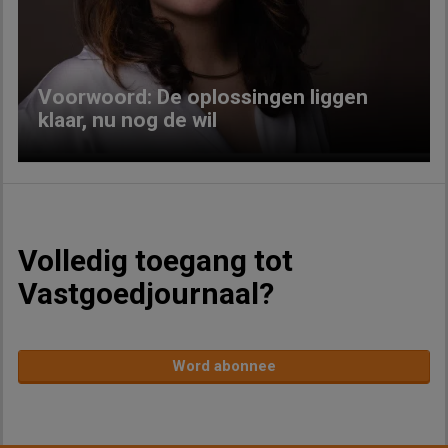
Previous
Next
Voorwoord: De oplossingen liggen
klaar, nu nog de wil
Volledig toegang tot
Vastgoedjournaal?
Word abonnee