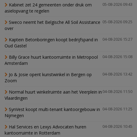
Kabinet zet 24 gemeenten onder druk om
05-08-2026 09:43
asielopvang te regelen
Sweco neemt het Belgische All Soil Assistance
05-08-2026 09:25
over
Kaptein Betonboringen koopt bedrijfspand in
04-08-2026 15:27
Oud Gastel
Billy Grace huurt kantoorruimte in Metropool
04-08-2026 15:08
Amsterdam
Jo & Josie opent kunstwinkel in Bergen op
04-08-2026 13:42
Zoom
Normal huurt winkelruimte aan het Veerplein in
04-08-2026 11:50
Vlaardingen
SynVest koopt multi-tenant kantoorgebouw in
04-08-2026 11:25
Nijmegen
Hal Services en Lexys Advocaten huren
04-08-2026 10:45
kantoorruimte in Rotterdam