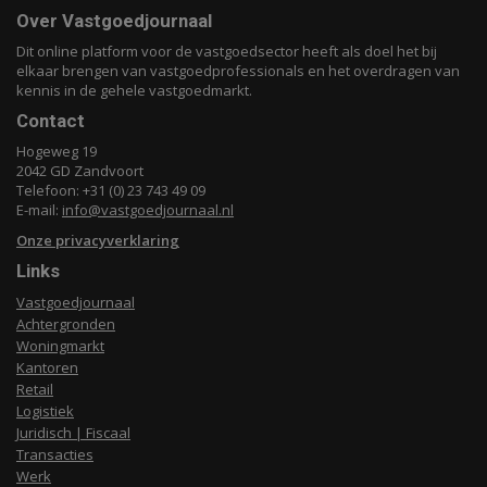
Over Vastgoedjournaal
Dit online platform voor de vastgoedsector heeft als doel het bij
elkaar brengen van vastgoedprofessionals en het overdragen van
kennis in de gehele vastgoedmarkt.
Contact
Hogeweg 19
2042 GD Zandvoort
Telefoon: +31 (0) 23 743 49 09
E-mail:
info@vastgoedjournaal.nl
Onze privacyverklaring
Links
Vastgoedjournaal
Achtergronden
Woningmarkt
Kantoren
Retail
Logistiek
Juridisch | Fiscaal
Transacties
Werk