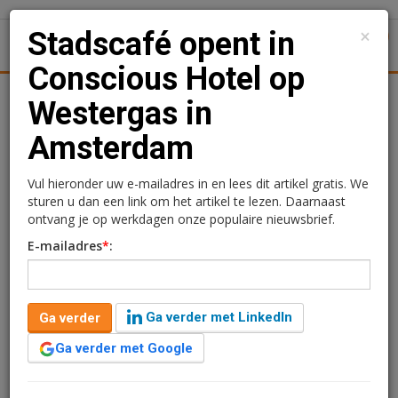
×
Stadscafé opent in
1
Toggl
Conscious Hotel op
tiek
Juridisch | Fiscaal
Transacties
Werk
Specials
Westergas in
Amsterdam
Stadscafé opent in
Conscious Hotel op
Vul hieronder uw e-mailadres in en lees dit artikel gratis. We
sturen u dan een link om het artikel te lezen. Daarnaast
Westergas in Amsterdam
ontvang je op werkdagen onze populaire nieuwsbrief.
E-mailadres
*
:
Redactie
21 mei 2026 om 11:56
1 minuut leestijd
Ga verder met LinkedIn
Ga verder
In Conscious Hotel Westerpark op Cultuurpark
Westergas opent medio juni Stadscafé. Het café, bar en
Ga verder met Google
restaurant is een samenwerking tussen
horecaondernemers Michiel Huisman, Jamie van der