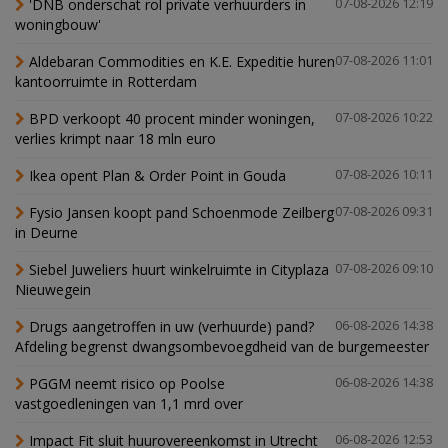
'DNB onderschat rol private verhuurders in
07-08-2026 12:19
woningbouw'
Aldebaran Commodities en K.E. Expeditie huren
07-08-2026 11:01
kantoorruimte in Rotterdam
BPD verkoopt 40 procent minder woningen,
07-08-2026 10:22
verlies krimpt naar 18 mln euro
Ikea opent Plan & Order Point in Gouda
07-08-2026 10:11
Fysio Jansen koopt pand Schoenmode Zeilberg
07-08-2026 09:31
in Deurne
Siebel Juweliers huurt winkelruimte in Cityplaza
07-08-2026 09:10
Nieuwegein
Drugs aangetroffen in uw (verhuurde) pand?
06-08-2026 14:38
Afdeling begrenst dwangsombevoegdheid van de burgemeester
PGGM neemt risico op Poolse
06-08-2026 14:38
vastgoedleningen van 1,1 mrd over
Impact Fit sluit huurovereenkomst in Utrecht
06-08-2026 12:53