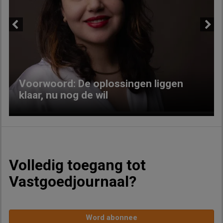
Previous
Next
Voorwoord: De oplossingen liggen
klaar, nu nog de wil
Volledig toegang tot
Vastgoedjournaal?
Word abonnee