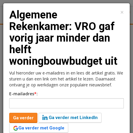
×
Algemene
1
Toggl
Rekenkamer: VRO gaf
Achtergronden
Woningmarkt
Kantore
Nieuws
Uitgelicht
vorig jaar minder dan
helft
Algemene Rekenkamer:
woningbouwbudget uit
VRO gaf vorig jaar minder
dan helft
Vul hieronder uw e-mailadres in en lees dit artikel gratis. We
sturen u dan een link om het artikel te lezen. Daarnaast
woningbouwbudget uit
ontvang je op werkdagen onze populaire nieuwsbrief.
E-mailadres
*
:
Lola Cooper
20 mei 2026 om 13:45
3 maanden geleden aangepast
4 minuten leestijd
Ga verder met LinkedIn
Ga verder
Voormalig woonminister Mona Keijzer heeft in 2025
minder dan de helft van het beschikbare budget voor
Ga verder met Google