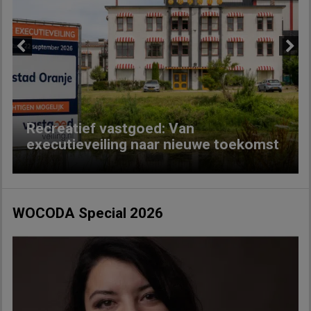
Previous
Next
Recreatief vastgoed: Van
executieveiling naar nieuwe toekomst
WOCODA Special 2026