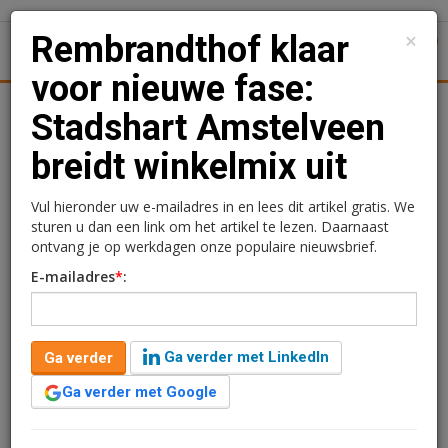
×
Rembrandthof klaar
1
Toggl
voor nieuwe fase:
Achtergronden
Woningmarkt
Kantore
Nieuws
Uitgelicht
Stadshart Amstelveen
breidt winkelmix uit
Rembrandthof klaar voor
nieuwe fase: Stadshart
Vul hieronder uw e-mailadres in en lees dit artikel gratis. We
sturen u dan een link om het artikel te lezen. Daarnaast
Amstelveen breidt
ontvang je op werkdagen onze populaire nieuwsbrief.
E-mailadres
*
:
winkelmix uit
Redactie
15 mei 2026 om 09:57
Ga verder met LinkedIn
Ga verder
1 minuut leestijd
Ga verder met Google
De uitbreiding van het Rembrandthof aan de
Rembrandtweg in Stadshart Amstelveen is gereed en