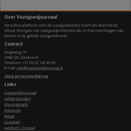
Over Vastgoedjournaal
Dit online platform voor de vastgoedsector heeft als doel het bij
elkaar brengen van vastgoedprofessionals en het overdragen van
kennis in de gehele vastgoedmarkt.
Contact
Hogeweg 19
2042 GD Zandvoort
Telefoon: +31 (0) 23 743 49 09
E-mail:
info@vastgoedjournaal.nl
Onze privacyverklaring
Links
Vastgoedjournaal
Achtergronden
Woningmarkt
Kantoren
Retail
Logistiek
Juridisch | Fiscaal