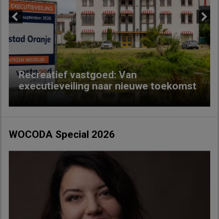
Previous
Next
Recreatief vastgoed: Van
executieveiling naar nieuwe toekomst
WOCODA Special 2026