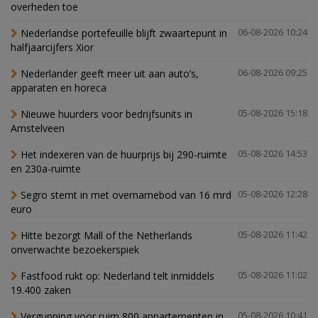
overheden toe
Nederlandse portefeuille blijft zwaartepunt in
06-08-2026 10:24
halfjaarcijfers Xior
Nederlander geeft meer uit aan auto’s,
06-08-2026 09:25
apparaten en horeca
Nieuwe huurders voor bedrijfsunits in
05-08-2026 15:18
Amstelveen
Het indexeren van de huurprijs bij 290-ruimte
05-08-2026 14:53
en 230a-ruimte
Segro stemt in met overnamebod van 16 mrd
05-08-2026 12:28
euro
Hitte bezorgt Mall of the Netherlands
05-08-2026 11:42
onverwachte bezoekerspiek
Fastfood rukt op: Nederland telt inmiddels
05-08-2026 11:02
19.400 zaken
Vergunning voor ruim 800 appartementen in
05-08-2026 10:41