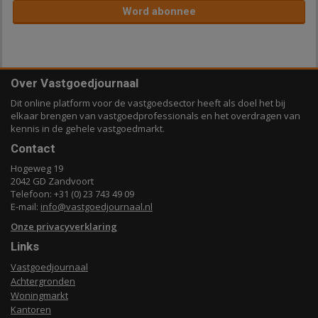
Word abonnee
Over Vastgoedjournaal
Dit online platform voor de vastgoedsector heeft als doel het bij
elkaar brengen van vastgoedprofessionals en het overdragen van
kennis in de gehele vastgoedmarkt.
Contact
Hogeweg 19
2042 GD Zandvoort
Telefoon: +31 (0) 23 743 49 09
E-mail:
info@vastgoedjournaal.nl
Onze privacyverklaring
Links
Vastgoedjournaal
Achtergronden
Woningmarkt
Kantoren