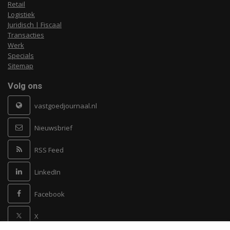
Retail
Logistiek
Juridisch | Fiscaal
Transacties
Werk
Specials
Sitemap
Volg ons
vastgoedjournaal.nl
Nieuwsbrief
RSS Feed
LinkedIn
Facebook
X