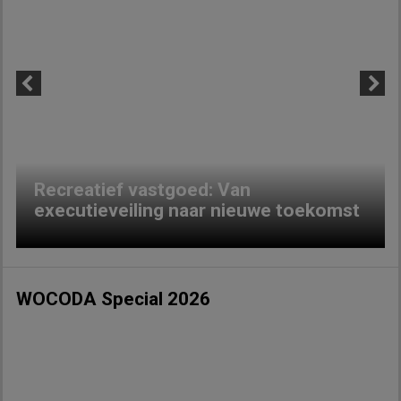
Previous
Next
Recreatief vastgoed: Van
executieveiling naar nieuwe toekomst
WOCODA Special 2026