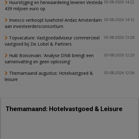
Huurstijging en herwaardering leveren Vesteda
03-08-2026 14:22
439 miljoen euro op
Invesco verkoopt luxehotel Andaz Amsterdam
03-08-2026 14:12
aan investeerdersconsortium
Topvacature: Vastgoedadviseur commercieel
03-08-2026 13:28
vastgoed bij De Lobel & Partners
Huib Boissevain: 'Analyse DNB brengt een
03-08-2026 12:20
samenvatting en geen oplossing'
Themamaand augustus: Hotelvastgoed &
03-08-2026 12:04
leisure
Themamaand: Hotelvastgoed & Leisure