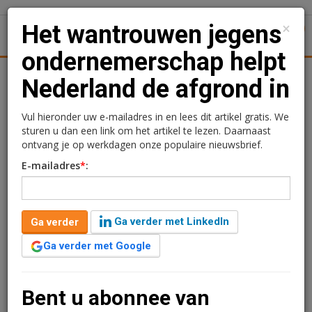
×
Het wantrouwen jegens
1
Toggl
ondernemerschap helpt
Achtergronden
Woningmarkt
Kantoren
Retail
Uitgelicht
Nederland de afgrond in
Het wantrouwen jegens
Vul hieronder uw e-mailadres in en lees dit artikel gratis. We
sturen u dan een link om het artikel te lezen. Daarnaast
ondernemerschap helpt
ontvang je op werkdagen onze populaire nieuwsbrief.
E-mailadres
*
:
Nederland de afgrond in
Ga verder met LinkedIn
Ga verder
Ariana Manduzai
14 mei 2026 om 06:00
Ga verder met Google
3 maanden geleden aangepast
3 minuten leestijd
Nederland krijgt van het IMF stevige kritiek op de
Bent u abonnee van
manier waarop het met ondernemerschap omgaat, en