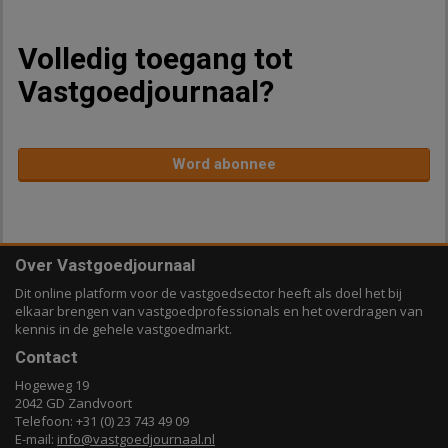
Volledig toegang tot
Vastgoedjournaal?
Word abonnee
Over Vastgoedjournaal
Dit online platform voor de vastgoedsector heeft als doel het bij
elkaar brengen van vastgoedprofessionals en het overdragen van
kennis in de gehele vastgoedmarkt.
Contact
Hogeweg 19
2042 GD Zandvoort
Telefoon: +31 (0) 23 743 49 09
E-mail:
info@vastgoedjournaal.nl