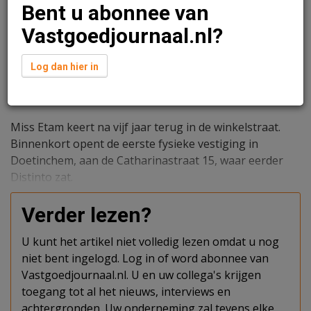
Bent u abonnee van
Vastgoedjournaal.nl?
Log dan hier in
Redactie
13 mei 2026 om 11:45
1 minuut leestijd
Miss Etam keert na vijf jaar terug in de winkelstraat.
Binnenkort opent de eerste fysieke vestiging in
Doetinchem, aan de Catharinastraat 15, waar eerder
Distinto zat.
Verder lezen?
U kunt het artikel niet volledig lezen omdat u nog
niet bent ingelogd. Log in of word abonnee van
Vastgoedjournaal.nl. U en uw collega's krijgen
toegang tot al het nieuws, interviews en
achtergronden. Uw onderneming zal tevens elke