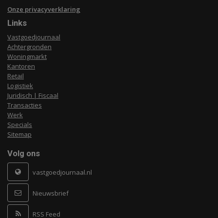
Onze privacyverklaring
Links
Vastgoedjournaal
Achtergronden
Woningmarkt
Kantoren
Retail
Logistiek
Juridisch | Fiscaal
Transacties
Werk
Specials
Sitemap
Volg ons
vastgoedjournaal.nl
Nieuwsbrief
RSS Feed