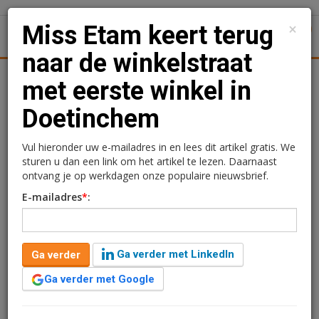
×
Miss Etam keert terug
1
Toggl
naar de winkelstraat
Kantoren
Retail
Logistiek
Juridisch | Fiscaal
Transa
met eerste winkel in
Doetinchem
Miss Etam keert terug
naar de winkelstraat met
Vul hieronder uw e-mailadres in en lees dit artikel gratis. We
sturen u dan een link om het artikel te lezen. Daarnaast
eerste winkel in
ontvang je op werkdagen onze populaire nieuwsbrief.
E-mailadres
*
:
Doetinchem
Ga verder met LinkedIn
Ga verder
Ga verder met Google